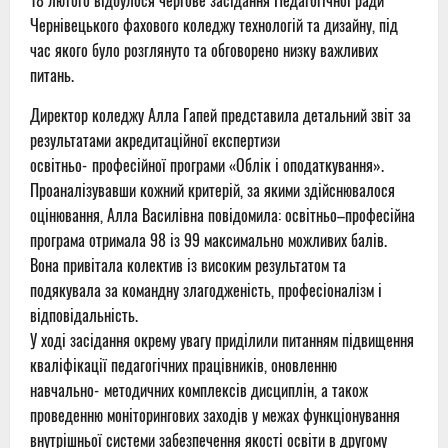
18 лютого відбулося чергове засідання Педагогічної ради
Чернівецького фахового коледжу технологій та дизайну, під
час якого було розглянуто та обговорено низку важливих
питань.
Директор коледжу Алла Гапей представила детальний звіт за
результатами акредитаційної експертизи
освітньо‑професійної програми «Облік і оподаткування».
Проаналізувавши кожний критерій, за якими здійснювалося
оцінювання, Алла Василівна повідомила: освітньо–професійна
програма отримала 98 із 99 максимально можливих балів.
Вона привітала колектив із високим результатом та
подякувала за командну злагодженість, професіоналізм і
відповідальність.
У ході засідання окрему увагу приділили питанням підвищення
кваліфікації педагогічних працівників, оновленню
навчально‑методичних комплексів дисциплін, а також
проведенню моніторингових заходів у межах функціонування
внутрішньої системи забезпечення якості освіти в другому