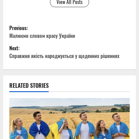
View All Posts
P
Previous:
o
Малюємо словом красу України
Next:
s
Справжня якість народжується у щоденних рішеннях
t
n
RELATED STORIES
a
v
i
g