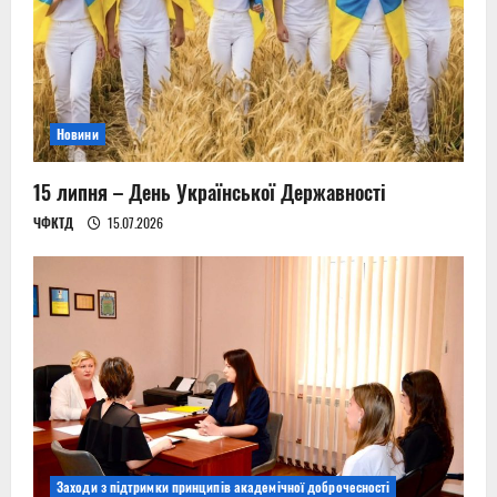
a
t
i
Новини
o
n
15 липня – День Української Державності
ЧФКТД
15.07.2026
Заходи з підтримки принципів академічної доброчесності