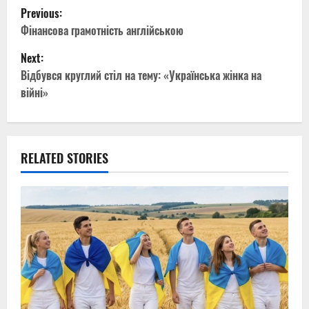
P
Previous:
o
Фінансова грамотність англійською
Next:
s
Відбувся круглий стіл на тему: «Українська жінка на
t
війні»
n
a
RELATED STORIES
v
i
g
a
t