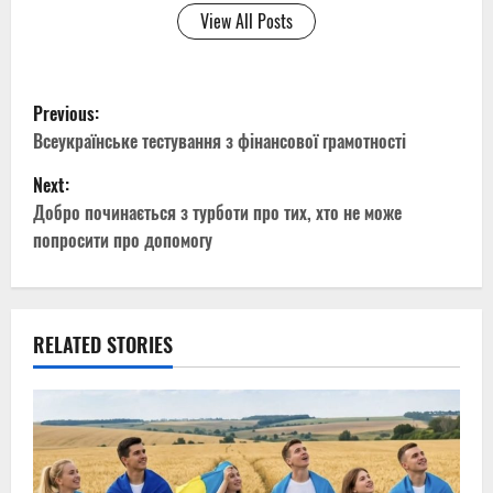
View All Posts
P
Previous:
o
Всеукраїнське тестування з фінансової грамотності
Next:
s
Добро починається з турботи про тих, хто не може
t
попросити про допомогу
n
a
RELATED STORIES
v
i
g