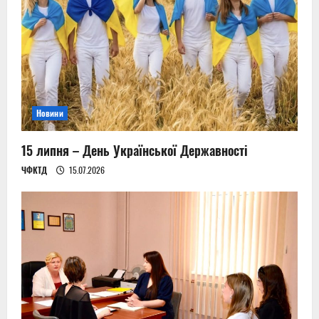
a
t
i
o
Новини
n
15 липня – День Української Державності
ЧФКТД
15.07.2026