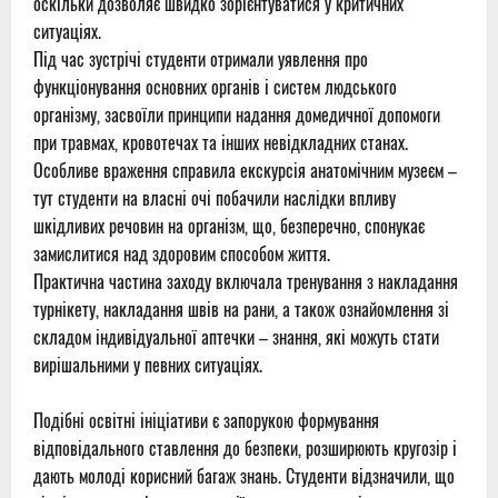
оскільки дозволяє швидко зорієнтуватися у критичних
ситуаціях.
Під час зустрічі студенти отримали уявлення про
функціонування основних органів і систем людського
організму, засвоїли принципи надання домедичної допомоги
при травмах, кровотечах та інших невідкладних станах.
Особливе враження справила екскурсія анатомічним музеєм –
тут студенти на власні очі побачили наслідки впливу
шкідливих речовин на організм, що, безперечно, спонукає
замислитися над здоровим способом життя.
Практична частина заходу включала тренування з накладання
турнікету, накладання швів на рани, а також ознайомлення зі
складом індивідуальної аптечки – знання, які можуть стати
вирішальними у певних ситуаціях.
Подібні освітні ініціативи є запорукою формування
відповідального ставлення до безпеки, розширюють кругозір і
дають молоді корисний багаж знань. Студенти відзначили, що