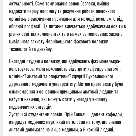
актуальності. Саме тому знання основ безпеки, вміння
надавати першу допомогу та розуміння роботи людського
організму є важливими навичками для молоді, незалежно від
обраної професії. Це питання вивчається здобувачами освіти в
різних освітніх компонентах та в межах запланованих заходів
цивільного захисту Чернівецького фахового коледжу
техннологій та дизайну.
Сьогодні студенти коледжу, які здобувають фах модельєра-
конструктора, мали можливість відвідати кафедру анатомії,
клінічної анатомії та оперативної хірургії Буковинського
державного медичного університету. Метою цього візиту було
ознайомлення з основними принципами анатомії людини та
набуття навичок, які можуть стати у нагоді у випадку
надзвичайних ситуацій.
Зустріч зі студентами провів Юрій Товкач – доцент кафедри,
кандидат медичних наук, який наголосив на тому, що знання
анатомії допомагає не лише медикам, а й кожній людині,