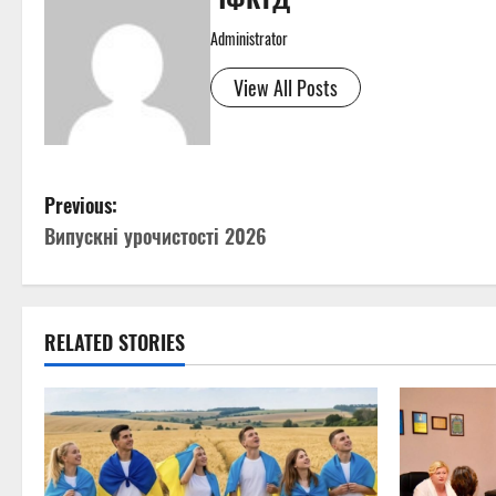
Administrator
View All Posts
P
Previous:
Випускні урочистості 2026
o
s
t
RELATED STORIES
n
a
v