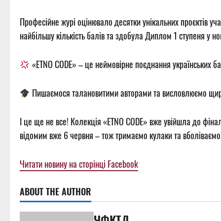
Професійне журі оцінювало десятки унікальних проєктів уча
найбільшу кількість балів та здобула Диплом 1 ступеня у но
«ETNO CODE» – це неймовірне поєднання українських бага
Пишаємося талановитими авторами та висловлюємо щиру в
І це ще не все! Колекція «ETNO CODE» вже увійшла до фіна
відомим вже 6 червня – тож тримаємо кулаки та вболіваємо
Читати новину на сторінці Facebook
ABOUT THE AUTHOR
ЧФКТД