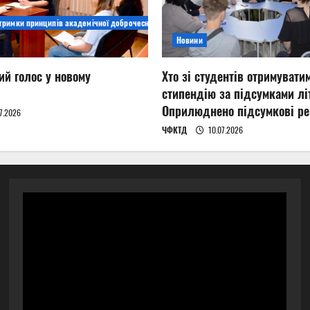
дтримки принципів академічної доброчесності
Новини
ий голос у новому
Хто зі студентів отримувати
стипендію за підсумками літ
Оприлюднено підсумкові ре
7.2026
ЧФКТД
10.07.2026