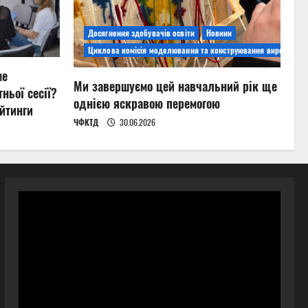
Досягнення здобувачів освіти
Новини
Циклова комісія моделювання та конструювання виробів
ме
Ми завершуємо цей навчальний рік ще
ньої сесії?
однією яскравою перемогою
йтинги
ЧФКТД
30.06.2026