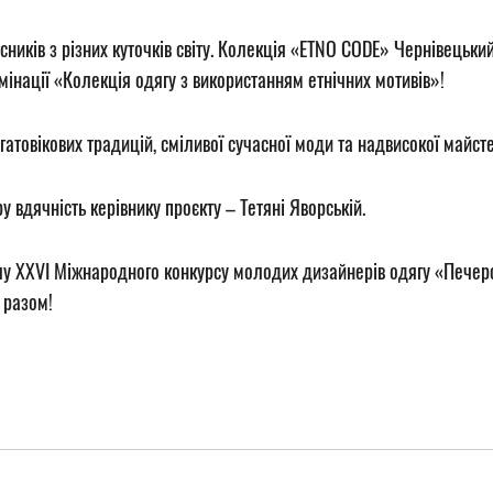
сників з різних куточків світу. Колекція «ETNO CODE» Чернівецьк
мінації «Колекція одягу з використанням етнічних мотивів»!
товікових традицій, сміливої сучасної моди та надвисокої майсте
дячність керівнику проєкту – Тетяні Яворській.
лу ХХVI Міжнародного конкурсу молодих дизайнерів одягу «Печерс
 разом!