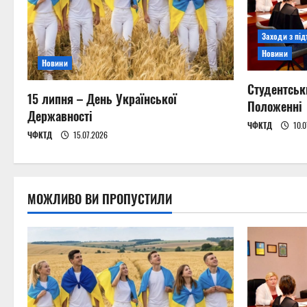
i
Заходи з пі
g
Новини
Новини
a
Студентськ
15 липня – День Української
t
Положенні
Державності
ЧФКТД
10.0
i
ЧФКТД
15.07.2026
o
n
МОЖЛИВО ВИ ПРОПУСТИЛИ