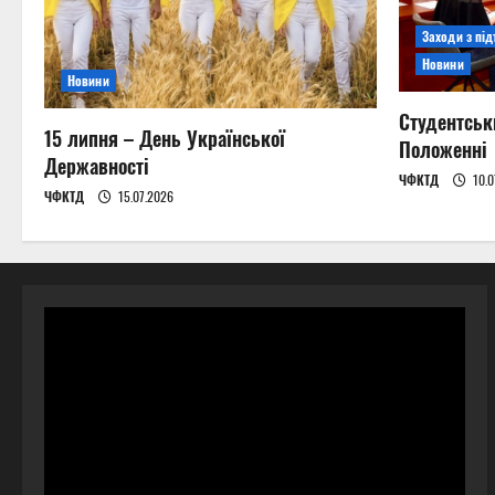
Заходи з пі
Новини
Новини
Студентськ
15 липня – День Української
Положенні
Державності
ЧФКТД
10.0
ЧФКТД
15.07.2026