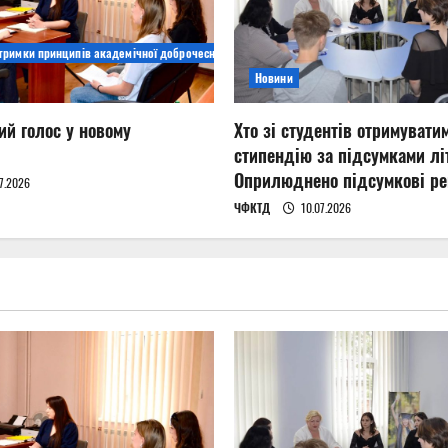
дтримки принципів академічної доброчесності
Новини
ий голос у новому
Хто зі студентів отримувати
стипендію за підсумками літ
Оприлюднено підсумкові ре
7.2026
ЧФКТД
10.07.2026