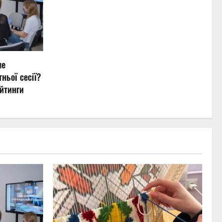
ме
ньої сесії?
йтинги