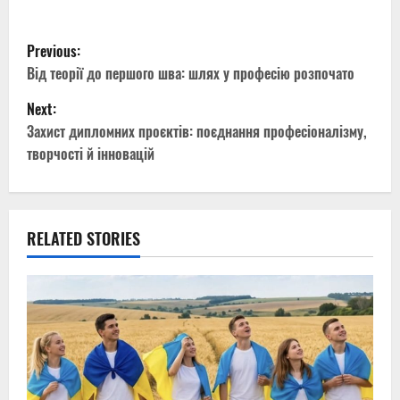
P
Previous:
o
Від теорії до першого шва: шлях у професію розпочато
Next:
s
Захист дипломних проєктів: поєднання професіоналізму,
t
творчості й інновацій
n
a
RELATED STORIES
v
i
g
a