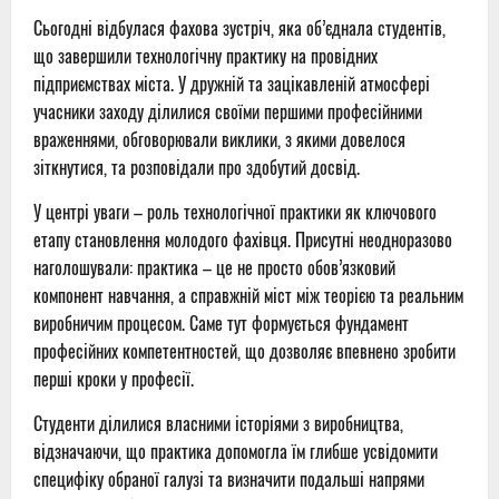
Сьогодні відбулася фахова зустріч, яка об’єднала студентів,
що завершили технологічну практику на провідних
підприємствах міста. У дружній та зацікавленій атмосфері
учасники заходу ділилися своїми першими професійними
враженнями, обговорювали виклики, з якими довелося
зіткнутися, та розповідали про здобутий досвід.
У центрі уваги – роль технологічної практики як ключового
етапу становлення молодого фахівця. Присутні неодноразово
наголошували: практика – це не просто обов’язковий
компонент навчання, а справжній міст між теорією та реальним
виробничим процесом. Саме тут формується фундамент
професійних компетентностей, що дозволяє впевнено зробити
перші кроки у професії.
Студенти ділилися власними історіями з виробництва,
відзначаючи, що практика допомогла їм глибше усвідомити
специфіку обраної галузі та визначити подальші напрями