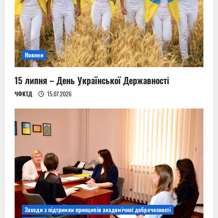
t
i
o
Новини
n
15 липня – День Української Державності
ЧФКТД
15.07.2026
Заходи з підтримки принципів академічної доброчесності