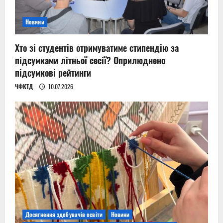
Новини
Хто зі студентів отримуватиме стипендію за
підсумками літньої сесії? Оприлюднено
підсумкові рейтинги
ЧФКТД
10.07.2026
Досягнення здобувачів освіти
Новини