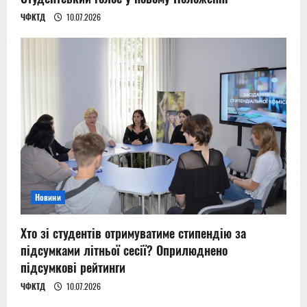
ЧФКТД
10.07.2026
Новини
Хто зі студентів отримуватиме стипендію за
підсумками літньої сесії? Оприлюднено
підсумкові рейтинги
ЧФКТД
10.07.2026