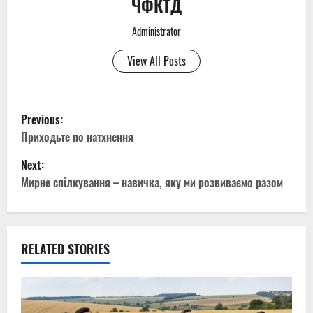
ЧФКТД
Administrator
View All Posts
P
Previous:
o
Приходьте по натхнення
Next:
s
Мирне спілкування – навичка, яку ми розвиваємо разом
t
n
RELATED STORIES
a
v