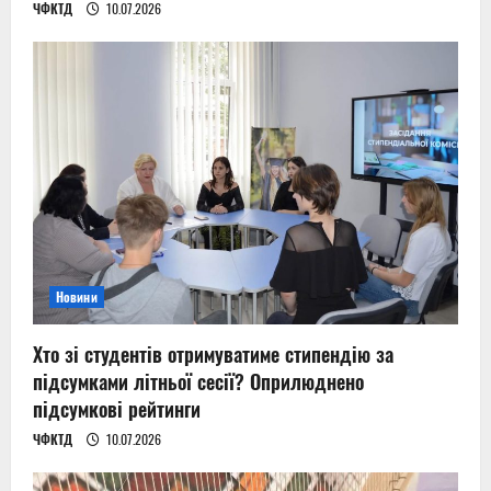
ЧФКТД
10.07.2026
Новини
Хто зі студентів отримуватиме стипендію за
підсумками літньої сесії? Оприлюднено
підсумкові рейтинги
ЧФКТД
10.07.2026