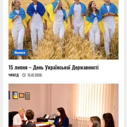
g
a
t
i
o
Новини
n
15 липня – День Української Державності
ЧФКТД
15.07.2026