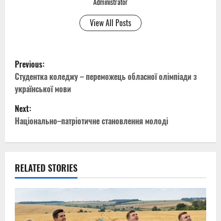
Administrator
View All Posts
P
Previous:
o
Студентка коледжу – переможець обласної олімпіади з
української мови
s
Next:
t
Національно–патріотичне становлення молоді
n
a
RELATED STORIES
v
i