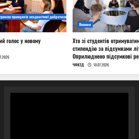
дтримки принципів академічної доброчесності
Новини
ий голос у новому
Хто зі студентів отримувати
стипендію за підсумками літ
Оприлюднено підсумкові ре
7.2026
ЧФКТД
10.07.2026