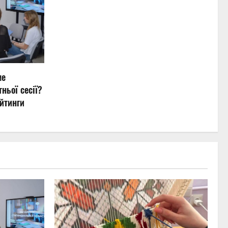
ме
ньої сесії?
йтинги