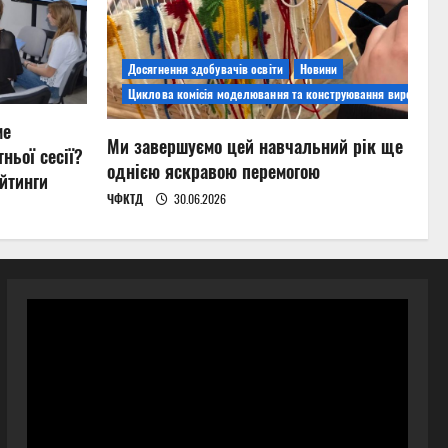
Досягнення здобувачів освіти
Новини
Циклова комісія моделювання та конструювання виробів
ме
Ми завершуємо цей навчальний рік ще
ньої сесії?
однією яскравою перемогою
йтинги
ЧФКТД
30.06.2026