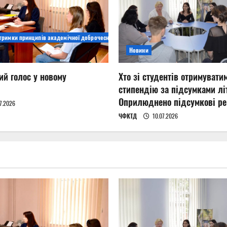
дтримки принципів академічної доброчесності
Новини
ий голос у новому
Хто зі студентів отримувати
стипендію за підсумками літ
Оприлюднено підсумкові ре
7.2026
ЧФКТД
10.07.2026