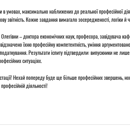
ки в умовах, максимально наближених до реальної професійної ді
у звітність. Кожне завдання вимагало зосередженості, логіки й чі
Олегівни – доктора економічних наук, професора, завідувача кафе
о відзначено їхню професійну компетентність, уміння аргументова
оподаткування. Результати іспиту підтвердили: випускники не лиш
професійних ситуаціях.
тації! Нехай попереду буде ще більше професійних звершень, нови
у професійній діяльності!