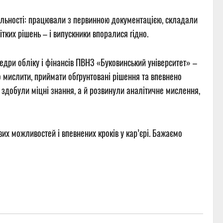
яльності: працювали з первинною документацією, складали
тких рішень – і випускники впоралися гідно.
дри обліку і фінансів ПВНЗ «Буковинський університет» –
но мислити, приймати обґрунтовані рішення та впевнено
е здобули міцні знання, а й розвинули аналітичне мислення,
х можливостей і впевнених кроків у кар’єрі. Бажаємо