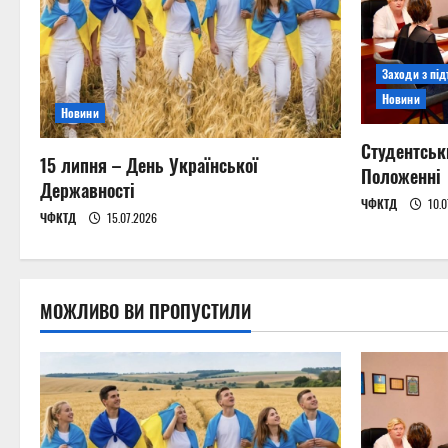
v
i
Заходи з пі
g
Новини
Новини
a
Студентськ
15 липня – День Української
t
Положенні
Державності
ЧФКТД
10.0
i
ЧФКТД
15.07.2026
o
n
МОЖЛИВО ВИ ПРОПУСТИЛИ