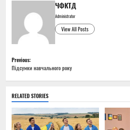
ЧФКТД
Administrator
View All Posts
P
Previous:
Підсумки навчального року
o
s
t
RELATED STORIES
n
a