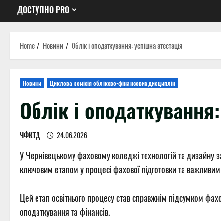
ДОСТУПНО PRO
Home
Новини
Облік і оподаткування: успішна атестація
Новини
Циклова комісія обліково-фінансових дисциплін
Облік і оподаткування:
ЧФКТД
24.06.2026
У Чернівецькому фаховому коледжі технологій та дизайну з
ключовим етапом у процесі фахової підготовки та важливим 
Цей етап освітнього процесу став справжнім підсумком фахов
оподаткування та фінансів.