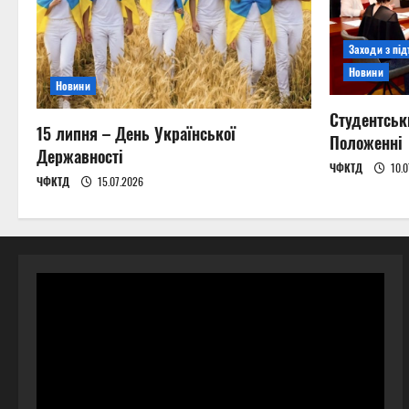
Заходи з пі
Новини
Новини
Студентськ
15 липня – День Української
Положенні
Державності
ЧФКТД
10.0
ЧФКТД
15.07.2026