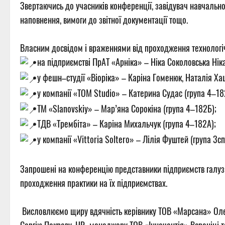
Звертаючись до учасників конференції, завідувач навчально–
наповнення, вимоги до звітної документації тощо.
Власним досвідом і враженнями від проходження технологічн
на підприємстві ПрАТ «Арніка» – Ніка Соколовська Нік
у фешн–студії «Віоріка» – Каріна Гоменюк, Наталія Ха
у компанії «TOM Studio» – Катерина Судас (група 4–18
ТМ «Slanovskiy» – Мар’яна Сорокіна (група 4–182Б);
ТДВ «Трембіта» – Каріна Михальчук (група 4–182А);
у компанії «Vittoria Soltero» – Лілія Фуштей (група 3с
Запрошені на конференцію представники підприємств галузі
проходження практики на їх підприємствах.
Висловлюємо щиру вдячність керівнику ТОВ «Марсана» Олекс