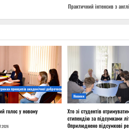
Практичний інтенсив з англ
дтримки принципів академічної доброчесності
Новини
ий голос у новому
Хто зі студентів отримувати
стипендію за підсумками літ
Оприлюднено підсумкові ре
7.2026