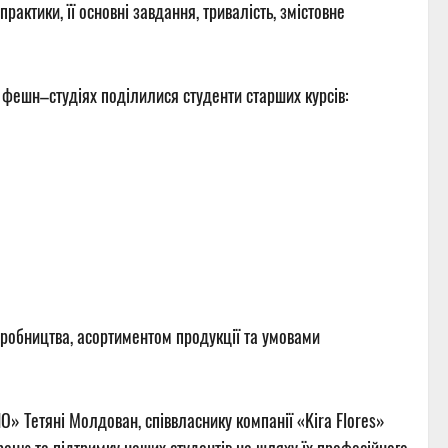
актики, її основні завдання, тривалість, змістовне
 фешн–студіях поділилися студенти старших курсів:
иробництва, асортиментом продукції та умовами
» Тетяні Молдован, співвласнику компанії «Kira Flores»