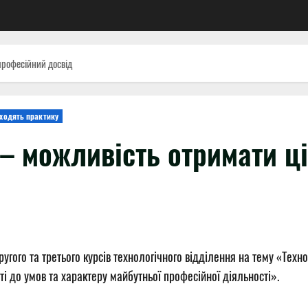
професійний досвід
оходять практику
 – можливість отримати ц
угого та третього курсів технологічного відділення на тему «Техн
 до умов та характеру майбутньої професійної діяльності».