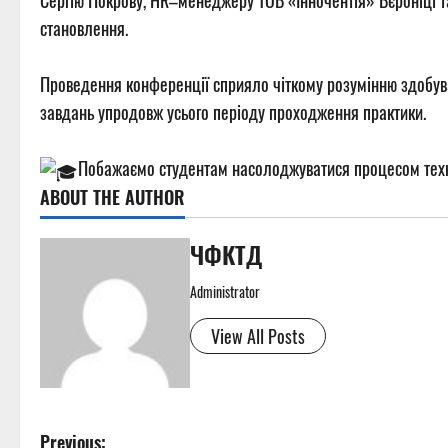
Сергію Покрову, HR–менеджеру ТОВ «Інночентія» Вєроніці 
становлення.
Проведення конференції сприяло чіткому розумінню здобувач
завдань упродовж усього періоду проходження практики.
Побажаємо студентам насолоджуватися процесом технол
ABOUT THE AUTHOR
ЧФКТД
Administrator
View All Posts
P
Previous: