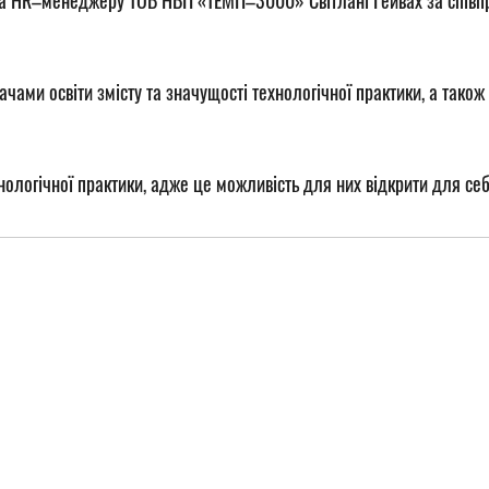
та HR–менеджеру ТОВ НВП «ТЕМП–3000» Світлані Гейвах за співпра
ами освіти змісту та значущості технологічної практики, а також
огічної практики, адже це можливість для них відкрити для себе