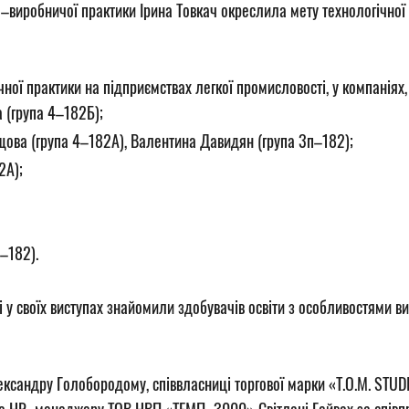
виробничої практики Ірина Товкач окреслила мету технологічної пр
ої практики на підприємствах легкої промисловості, у компаніях,
а (група 4–182Б);
щова (група 4–182А), Валентина Давидян (група 3п–182);
2А);
п–182).
 у своїх виступах знайомили здобувачів освіти з особливостями в
андру Голобородому, співвласниці торгової марки «T.O.M. STUDIO