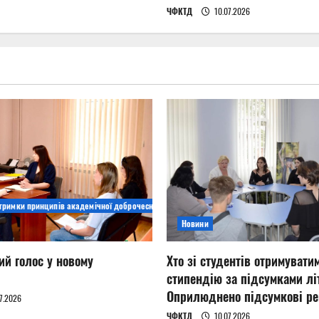
ЧФКТД
10.07.2026
дтримки принципів академічної доброчесності
Новини
ий голос у новому
Хто зі студентів отримувати
стипендію за підсумками літ
Оприлюднено підсумкові ре
7.2026
ЧФКТД
10.07.2026