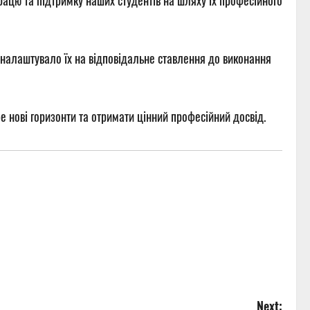
цю та підтримку наших студентів на шляху їх професійного
 налаштувало їх на відповідальне ставлення до виконання
 нові горизонти та отримати цінний професійний досвід.
Next: