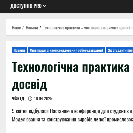
ДОСТУПНО PRO
Home
Новини
Технологічна практика – можливість отримати цінний 
Новини
Співпраця зі стейкхолдерами (роботодавцями)
Як студенти пр
Технологічна практика
досвід
ЧФКТД
10.04.2025
9 квітня відбулася Настановча конференція для студентів др
Моделювання та конструювання виробів легкої промисловості