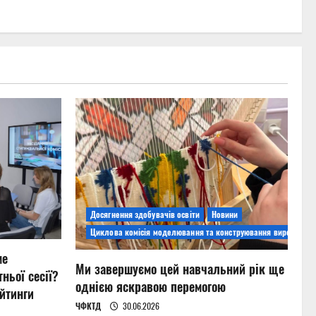
Досягнення здобувачів освіти
Новини
Циклова комісія моделювання та конструювання виробів
ме
Ми завершуємо цей навчальний рік ще
ньої сесії?
однією яскравою перемогою
йтинги
ЧФКТД
30.06.2026