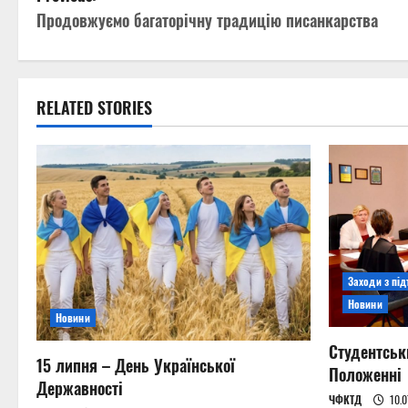
Продовжуємо багаторічну традицію писанкарства
o
s
t
RELATED STORIES
n
a
v
i
Заходи з пі
g
Новини
Новини
a
Студентськ
15 липня – День Української
t
Положенні
Державності
ЧФКТД
10.0