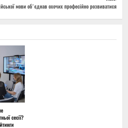
ійської мови обʼєднав охочих професійно розвиватися
ме
ньої сесії?
йтинги