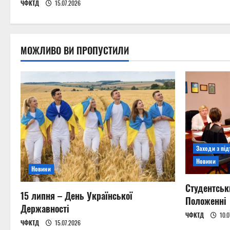
i
ЧФКТД
15.07.2026
o
n
МОЖЛИВО ВИ ПРОПУСТИЛИ
Заходи з пі
Новини
Новини
Студентськ
15 липня – День Української
Положенні
Державності
ЧФКТД
10.0
ЧФКТД
15.07.2026