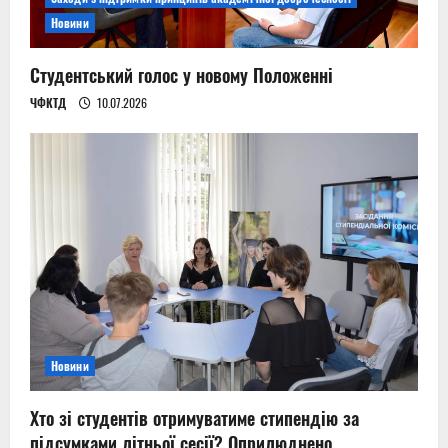
Новини
Студентський голос у новому Положенні
ЧФКТД
10.07.2026
Новини
Хто зі студентів отримуватиме стипендію за
підсумками літньої сесії? Оприлюднено