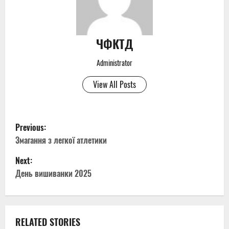
ЧФКТД
Administrator
View All Posts
P
Previous:
o
Змагання з легкої атлетики
Next:
s
День вишиванки 2025
t
n
RELATED STORIES