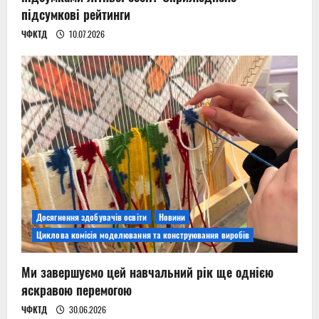
підсумкові рейтинги
ЧФКТД
10.07.2026
Досягнення здобувачів освіти
Новини
Циклова комісія моделювання та конструювання виробів
Ми завершуємо цей навчальний рік ще однією
яскравою перемогою
ЧФКТД
30.06.2026