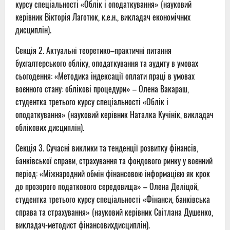
курсу спеціальності «Облік і оподаткування» (науковий
керівник Вікторія Лаготюк, к.е.н., викладач економічних
дисциплін).
Секція 2. Актуальні теоретико–практичні питання
бухгалтерського обліку, оподаткування та аудиту в умовах
сьогодення: «Методика індексації оплати праці в умовах
воєнного стану: облікові процедури» – Олена Вакараш,
студентка третього курсу спеціальності «Облік і
оподаткування» (науковий керівник Наталка Кучінік, викладач
облікових дисциплін).
Секція 3. Сучасні виклики та тенденції розвитку фінансів,
банківської справи, страхування та фондового ринку у воєнний
період: «Міжнародний обмін фінансовою інформацією як крок
до прозорого податкового середовища» – Олена Деліцой,
студентка третього курсу спеціальності «Фінанси, банківська
справа та страхування» (науковий керівник Світлана Душенко,
викладач-методист фінансовихдисциплін).