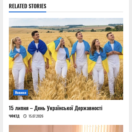
a
RELATED STORIES
v
i
g
a
t
i
o
Новини
n
15 липня – День Української Державності
ЧФКТД
15.07.2026