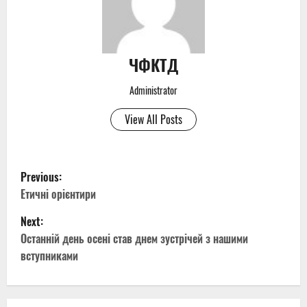
ЧФКТД
Administrator
View All Posts
P
Previous:
o
Етичні орієнтири
Next:
s
Останній день осені став днем зустрічей з нашими
t
вступниками
n