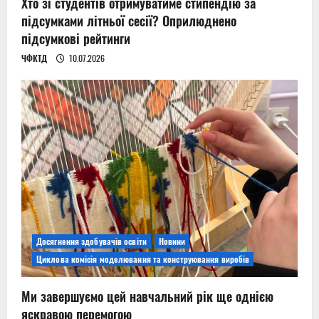
Хто зі студентів отримуватиме стипендію за
підсумками літньої сесії? Оприлюднено
підсумкові рейтинги
ЧФКТД
10.07.2026
Досягнення здобувачів освіти
Новини
Циклова комісія моделювання та конструювання виробів
Ми завершуємо цей навчальний рік ще однією
яскравою перемогою