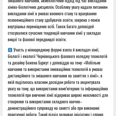
змішаного навчання, акмеологічний підхід під час викладання
хіміко-біологічних дисциплін. Особливу увагу надали питанням
викладання хімії в умовах воєнного стану та врахуванню
психоемоційного стану здобувачів освіти, зокрема з-поміж
внутрішньо переміщених осіб. Також багато доповідей
стосувалися сучасних тенденцій навчання хімії у закладах
вищої та фахової передвищої освіти.
Участь у міжнародному форумі взяла й викладач хімії,
біології і екології Чернівецького фахового коледжу технологій
та дизайну Божена Буркут з доповіддю на тему: «Мобільне
навчання та використання інноваційних технологій в умовах
дистанційного та змішаного навчання на заняттях з хімії», в
якій поділилась власним досвідом роботи та акцентувала
увагу на тому, що використання комп’ютерних та інформаційних
технологій при вивченні хімії відкриває широкі можливості для
створення та використання складного наочно–
демонстраційного супроводу на занятті або при виконанні
практичної роботи. Такий підхід розвиває ініціативу і сприяє