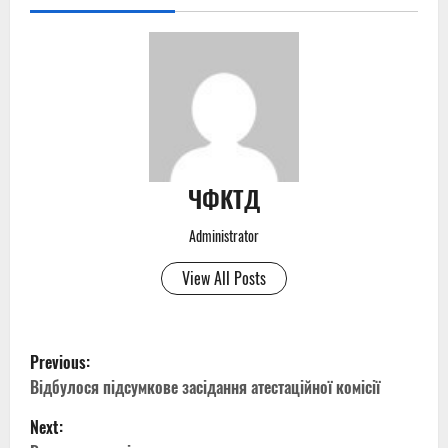
ЧФКТД
Administrator
View All Posts
P
Previous:
o
Відбулося підсумкове засідання атестаційної комісії
Next:
s