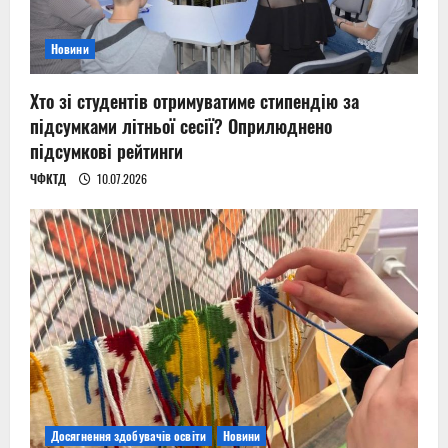
Новини
Хто зі студентів отримуватиме стипендію за
підсумками літньої сесії? Оприлюднено
підсумкові рейтинги
ЧФКТД
10.07.2026
Досягнення здобувачів освіти
Новини