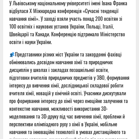
У Львівському національному університеті імені Івана Франка
відбулася Х Міжнародна конференція «Сучасні тенденції
навчання хімії». У заході взяли участь понад 200 освітян зі
100 освітніх і наукових установ України, Польщі, Італії,
Швейцарії та Канади. Конференцію підтримало Міністерство
освіти і науки України.
Представники різних міст України та закордонні фахівці
обмінювались досвідом навчання хімії та природничих
дисциплін у школах і закладах позашкільної освіти,
підготовки вчителів природничих предметів у ЗВО, формування
інтересу до вивчення хімії, дослідницької складової роботи
вчителя хімії, новацій у хімічній освіті. Учасники дискутували
про формування інтересу до хімії через емоційне залучення та
контекстне навчання, можливості використання 3D-
моделювання та 3D-друку під час вивчення хімії, проблеми й
перспективи олімпіадного руху з хімії в Україні, мобільне
навчання та інноваційні технології в умовах дистанційного та