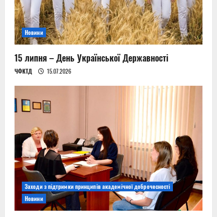
t
i
Новини
o
n
15 липня – День Української Державності
ЧФКТД
15.07.2026
Заходи з підтримки принципів академічної доброчесності
Новини