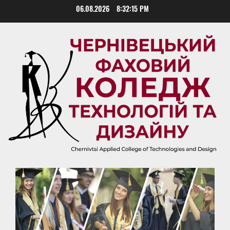
Skip
06.08.2026
8:32:15 PM
to
content