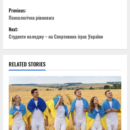
P
Previous:
o
Психологічна рівновага
Next:
s
Студенти коледжу – на Спортивних іграх України
t
n
RELATED STORIES
a
v
i
g
a