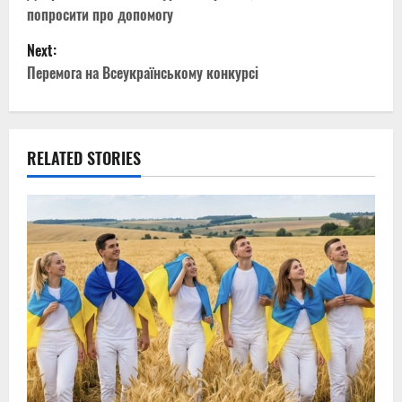
o
попросити про допомогу
s
Next:
t
Перемога на Всеукраїнському конкурсі
n
a
RELATED STORIES
v
i
g
a
t
i