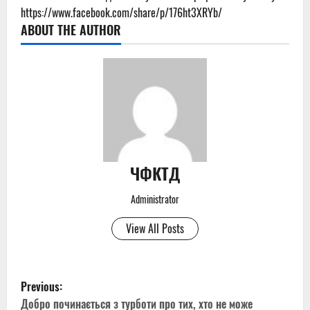
https://www.facebook.com/share/p/176ht3XRYb/
ABOUT THE AUTHOR
ЧФКТД
Administrator
View All Posts
P
Previous:
Добро починається з турботи про тих, хто не може