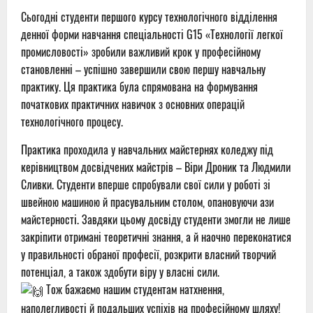
Сьогодні студенти першого курсу технологічного відділення
денної форми навчання спеціальності G15 «Технології легкої
промисловості» зробили важливий крок у професійному
становленні – успішно завершили свою першу навчальну
практику. Ця практика була спрямована на формування
початкових практичних навичок з основних операцій
технологічного процесу.
Практика проходила у навчальних майстернях коледжу під
керівництвом досвідчених майстрів – Віри Дроник та Людмили
Сливки. Студенти вперше спробували свої сили у роботі зі
швейною машиною й прасувальним столом, опановуючи ази
майстерності. Завдяки цьому досвіду студенти змогли не лише
закріпити отримані теоретичні знання, а й наочно переконатися
у правильності обраної професії, розкрити власний творчий
потенціал, а також здобути віру у власні сили.
Тож бажаємо нашим студентам натхнення,
наполегливості й подальших успіхів на професійному шляху!