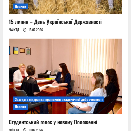
o
Новини
n
15 липня – День Української Державності
ЧФКТД
15.07.2026
Заходи з підтримки принципів академічної доброчесності
Новини
Студентський голос у новому Положенні
ЧФКТД
10.07.2026