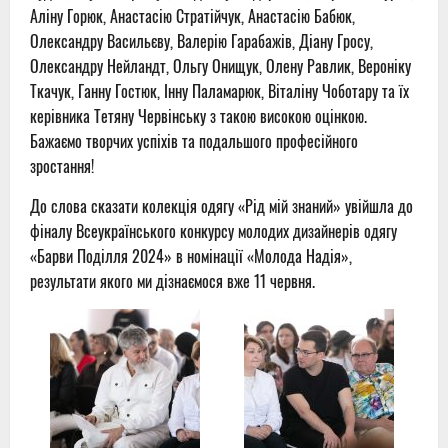
Аліну Горюк, Анастасію Стратійчук, Анастасію Бабюк,
Олександру Васильєву, Валерію Гарабажів, Діану Гросу,
Олександру Нейландт, Ольгу Онищук, Олену Равлик, Вероніку
Ткачук, Ганну Гостюк, Інну Паламарюк, Віталіну Чоботару та їх
керівника Тетяну Червінську з такою високою оцінкою.
Бажаємо творчих успіхів та подальшого професійного
зростання!
До слова сказати колекція одягу «Рід мій знаний» увійшла до
фіналу Всеукраїнського конкурсу молодих дизайнерів одягу
«Барви Поділля 2024» в номінації «Молода Надія»,
результати якого ми дізнаємося вже 11 червня.