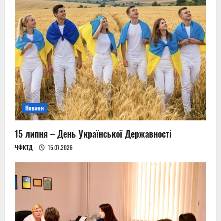
g
a
t
i
o
n
Новини
15 липня – День Української Державності
ЧФКТД
15.07.2026