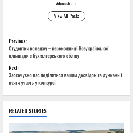
Administrator
View All Posts
P
Previous:
o
Студентки коледжу – переможниці Всеукраїнської
олімпіади з бухгалтерського обліку
s
Next:
t
Заохочуємо вас поділитися вашим досвідом та думками і
взяти участь у конкурсі
n
a
v
RELATED STORIES
i