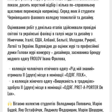
покази, досить жорсткий відбір і кілька по–справжньому
щасливих переможців наприкінці. Серед яких й студенти
Чернівецького фахового коледжу технологій та дизайну.
Оцінювання робіт у декілька етапів здійснювали провідні
світові та українські фахівці в галузі моди та дизайну з
Німеччини, Італії, США, Албанії, Бельгії, Молдови, Румунії,
Латвії та України. Відповідно до оцінок журі та професійної
думки Голови журі конкурсу – дизайнера, засновника бренду
модного одягу FROLOV Івана Фролова,
колекція чоловічого етнічного одягу «Рід мій знаний»
отримала ІІ (друге) місце в номінації «ОДЯГ. FOLK»,
а колекція жіночого одягу «Вишуканість в традиціях»
здобула ІІ (друге) місце в номінації «ОДЯГ. PRET-A-PORTER De
Lux».
Вітаємо колектив студентів: Володимира Поповича, Марію
Будей, Яну Остафійчук, Людмилу Федоришин, Марію Шешуряк,