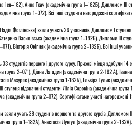
 1сп–182), Анна Ткач (академічна група 1–182Б). Дипломом ІІІ сту
адемічна група 1–072). Всі інші студенти нагороджені сертифікат
Надія Фоглінська) взяли участь 26 учасників. Дипломом І ступеня
Катерина Василівська (академічна група 1–182Б). Дипломи ІІІ ступ
–071), Вікторія Окіпняк (академічна група 2–182Б). Всі інші учас
ь 33 студентів першого і другого курсу. Призові місця здобули 14 
на група 2–071), Діана Лагадин (академічна група 2-182 А), Іванн
асія Мазуряк (академічна група 1-182Б), Ельвіра Тулик (академіч
ІІ ступеня відзначені студенти: Лілія Сорокіна (академічна група
ча (академічна група 2–072). Сертифікатами участі нагороджені 19
м взяли учать 38 студентів першого та другого курсів. Дипломом І
мічна група 1–182А), Анастасія Лунгул (академічна група 2–182А).