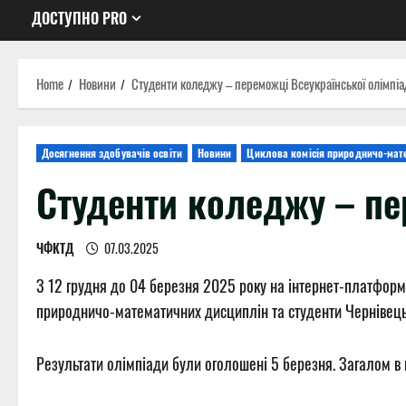
ДОСТУПНО PRO
Home
Новини
Студенти коледжу – переможці Всеукраїнської олімпі
Досягнення здобувачів освіти
Новини
Циклова комісія природничо-мат
Студенти коледжу – пе
ЧФКТД
07.03.2025
З 12 грудня до 04 березня 2025 року на інтернет-платформ
природничо-математичних дисциплін та студенти Чернівецьк
Результати олімпіади були оголошені 5 березня. Загалом в