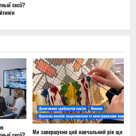
ньої сесії?
йтинги
Досягнення здобувачів освіти
Новини
Циклова комісія моделювання та конструювання виробів
ме
Ми завершуємо цей навчальний рік ще
ньої сесії?