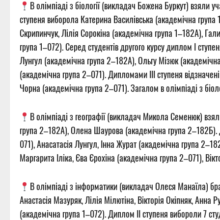
В олімпіаді з біології (викладач Божена Буркут) взяли у
ступеня виборола Катерина Василівська (академічна група 1
Скрипинчук, Лілія Сорокіна (академічна група 1–182А), Гал
група 1–072). Серед студентів другого курсу диплом І ступ
Лунгул (академічна група 2–182А), Ольгу Мізюк (академічна 
(академічна група 2–071). Дипломами ІІІ ступеня відзначен
Чорна (академічна група 2–071). Загалом в олімпіаді з біолог
В олімпіаді з географії (викладач Микола Семенюк) взял
група 2–182А), Олена Шаурова (академічна група 2–182Б). 
071), Анасатасія Лунгул, Інна Журат (академічна група 2–18
Маргарита Іліка, Єва Єрохіна (академічна група 2–071), Вік
В олімпіаді з інформатики (викладач Олеся Манаїла) бра
Анастасія Мазуряк, Лілія Мілютіна, Вікторія Окіпняк, Анна
(академічна група 1–072). Диплом ІІ ступеня вибороли 7 сту