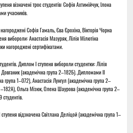
пеня візначені троє студентів: Софія Ахтимійчук, Ілона
ами учасників.
 нагороджені Софія Гамаль, Єва Єрохіна, Вікторія Чорна
еня вибороли: Анастасія Мазуряк, Лілія Мілютіна
ники нагороджені сертифікатами.
студентів. Диплом І ступеня вибороли студентки: Лілія
а Довганик (академічна група 2–182Б). Дипломами ІІ
на група 1–072), Анастасія Лунгул (академічна група 2–
 1–182А), Ольга Мізюк, Олена Шаурова (академічна група 2–
 студентів.
І ступеня відзначена Світлана Деліцой (академічна група 1–