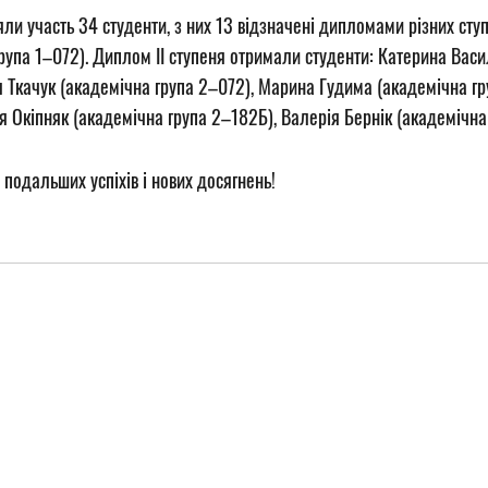
ли участь 34 студенти, з них 13 відзначені дипломами різних сту
рупа 1–072). Диплом ІІ ступеня отримали студенти: Катерина Васил
я Ткачук (академічна група 2–072), Марина Гудима (академічна гр
я Окіпняк (академічна група 2–182Б), Валерія Бернік (академічна
подальших успіхів і нових досягнень!