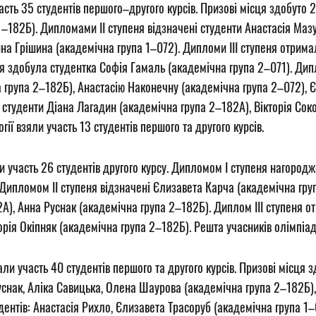
часть 35 студентів першого–другого курсів. Призові місця здобуто 
–182Б). Дипломами ІІ ступеня відзначені студенти Анастасія Мазу
ина Грішина (академічна група 1–072). Дипломи ІІІ ступеня отрима
еня здобула студентка Софія Гамаль (академічна група 2–071). Ди
група 2–182Б), Анастасію Наконечну (академічна група 2–072), Єву
і студенти Діана Лагадин (академічна група 2–182А), Вікторія Сок
ії взяли участь 13 студентів першого та другого курсів.
и участь 26 студентів другого курсу. Дипломом I ступеня нагород
Дипломом ІІ ступеня відзначені Єлизавета Карча (академічна груп
2А), Анна Руснак (академічна група 2–182Б). Диплом III ступеня 
торія Окіпняк (академічна група 2–182Б). Решта учасників олімпіад
ли участь 40 студентів першого та другого курсів. Призові місця 
 Руснак, Аліка Савицька, Олена Шаурова (академічна група 2–182Б)
дентів: Анастасія Рихло, Єлизавета Трасоруб (академічна група 1–