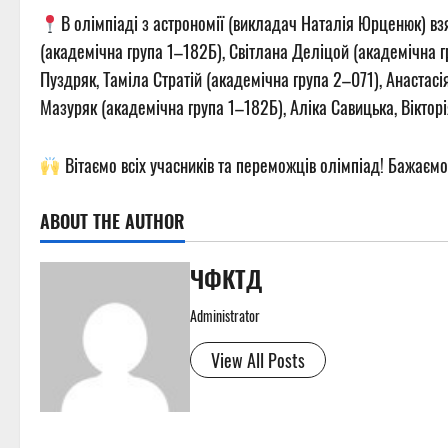
В олімпіаді з астрономії (викладач Наталія Юрценюк) взя
(академічна група 1–182Б), Світлана Деліцой (академічна г
Пуздряк, Таміла Стратій (академічна група 2–071), Анастасі
Мазуряк (академічна група 1–182Б), Аліка Савицька, Вікторі
Вітаємо всіх учасників та переможців олімпіад! Бажаємо 
ABOUT THE AUTHOR
ЧФКТД
Administrator
View All Posts