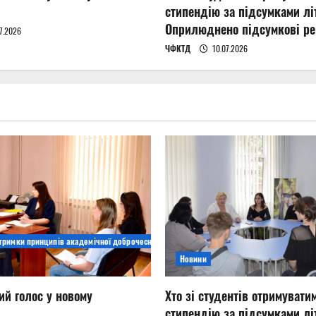
стипендію за підсумками літ
Оприлюднено підсумкові ре
7.2026
ЧФКТД
10.07.2026
дтримки принципів академічної доброчесності
Новини
ий голос у новому
Хто зі студентів отримувати
стипендію за підсумками літ