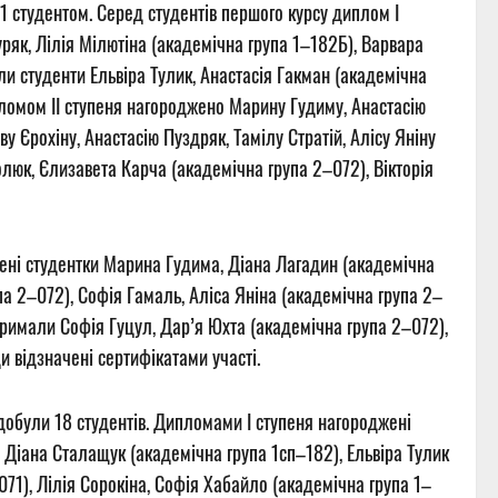
21 студентом. Серед студентів першого курсу диплом І
ряк, Лілія Мілютіна (академічна група 1–182Б), Варвара
ли студенти Ельвіра Тулик, Анастасія Гакман (академічна
пломом ІІ ступеня нагороджено Марину Гудиму, Анастасію
 Єрохіну, Анастасію Пуздряк, Тамілу Стратій, Алісу Яніну
олюк, Єлизавета Карча (академічна група 2–072), Вікторія
жені студентки Марина Гудима, Діана Лагадин (академічна
а 2–072), Софія Гамаль, Аліса Яніна (академічна група 2–
отримали Софія Гуцул, Дар’я Юхта (академічна група 2–072),
и відзначені сертифікатами участі.
здобули 18 студентів. Дипломами І ступеня нагороджені
, Діана Сталащук (академічна група 1сп–182), Ельвіра Тулик
071), Лілія Сорокіна, Софія Хабайло (академічна група 1–