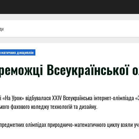
ади
ематичних дисциплін
реможці Всеукраїнської 
і «На Урок» відбувалася XXІV Всеукраїнська інтернет-олімпіада «
ого фахового коледжу технологій та дизайну.
 предметних олімпідах природничо-математичного циклу взяли уча