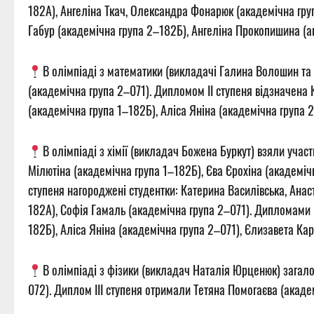
182А), Ангеліна Ткач, Олександра Фонарюк (академічна група
Габур (академічна група 2–182Б), Ангеліна Прокопишина (ак
В олімпіаді з математики (викладачі Галина Волошин та 
(академічна група 2–071). Дипломом ІІ ступеня відзначена 
(академічна група 1–182Б), Аліса Яніна (академічна група 2
В олімпіаді з хімії (викладач Божена Буркут) взяли участ
Мілютіна (академічна група 1–182Б), Єва Єрохіна (академіч
ступеня нагороджені студентки: Катерина Василівська, Анаст
182А), Софія Гамаль (академічна група 2–071). Дипломами І
182Б), Аліса Яніна (академічна група 2–071), Єлизавета Кар
В олімпіаді з фізики (викладач Наталія Юрценюк) загало
072). Диплом ІІІ ступеня отримали Тетяна Помогаєва (акаде