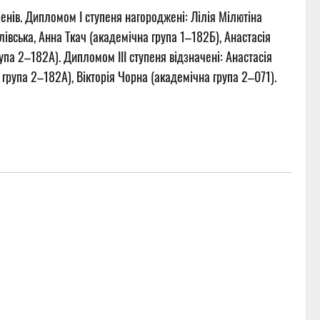
пенів. Дипломом І ступеня нагороджені: Лілія Мілютіна
івська, Анна Ткач (академічна група 1–182Б), Анастасія
упа 2–182А). Дипломом ІІІ ступеня відзначені: Анастасія
 група 2–182А), Вікторія Чорна (академічна група 2–071).