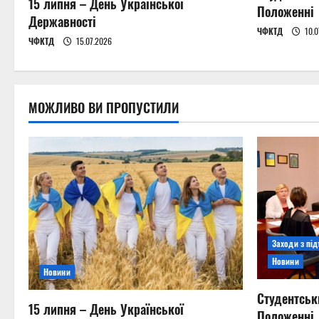
15 липня – День Української
Положенні
i
Державності
ЧФКТД
10.0
ЧФКТД
15.07.2026
o
n
МОЖЛИВО ВИ ПРОПУСТИЛИ
Заходи з пі
Новини
Новини
Студентськ
15 липня – День Української
Положенні