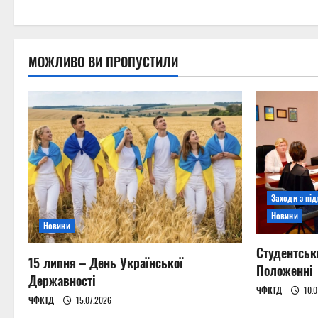
МОЖЛИВО ВИ ПРОПУСТИЛИ
Заходи з пі
Новини
Новини
Студентськ
15 липня – День Української
Положенні
Державності
ЧФКТД
10.0
ЧФКТД
15.07.2026