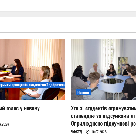
дтримки принципів академічної доброчесності
Новини
ий голос у новому
Хто зі студентів отримувати
стипендію за підсумками літ
Оприлюднено підсумкові ре
7.2026
ЧФКТД
10.07.2026