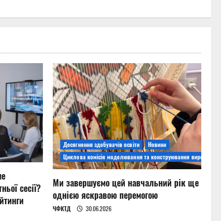
Досягнення здобувачів освіти
Новини
Циклова комісія моделювання та конструювання виробів
ме
Ми завершуємо цей навчальний рік ще
ньої сесії?
однією яскравою перемогою
йтинги
ЧФКТД
30.06.2026