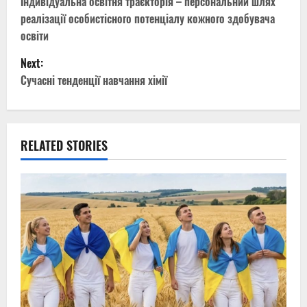
o
Індивідуальна освітня траєкторія – персональний шлях
реалізації особистісного потенціалу кожного здобувача
s
освіти
t
Next:
Сучасні тенденції навчання хімії
n
a
v
RELATED STORIES
i
g
a
t
i