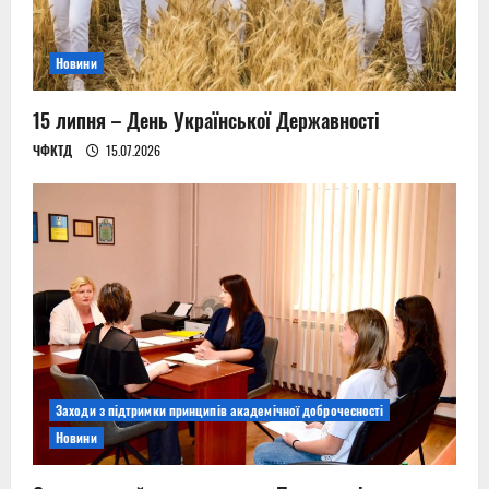
o
n
Новини
15 липня – День Української Державності
ЧФКТД
15.07.2026
Заходи з підтримки принципів академічної доброчесності
Новини