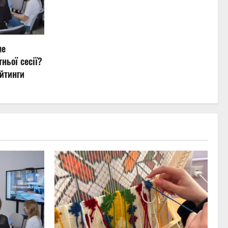
ме
ньої сесії?
йтинги