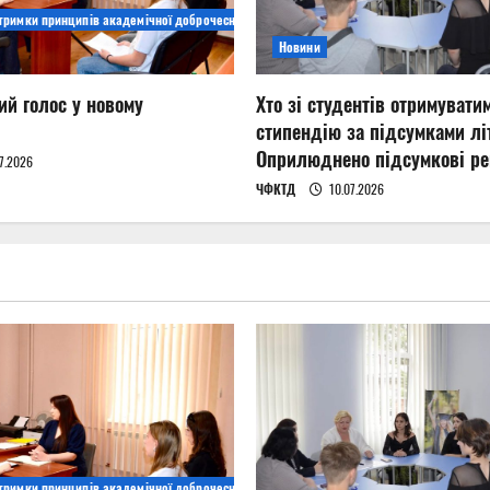
дтримки принципів академічної доброчесності
Новини
ий голос у новому
Хто зі студентів отримувати
стипендію за підсумками літ
Оприлюднено підсумкові ре
7.2026
ЧФКТД
10.07.2026
дтримки принципів академічної доброчесності