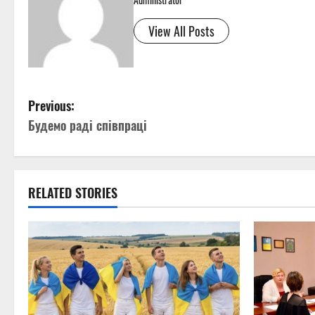
View All Posts
P
Previous:
Будемо раді співпраці
o
s
t
RELATED STORIES
n
a
v