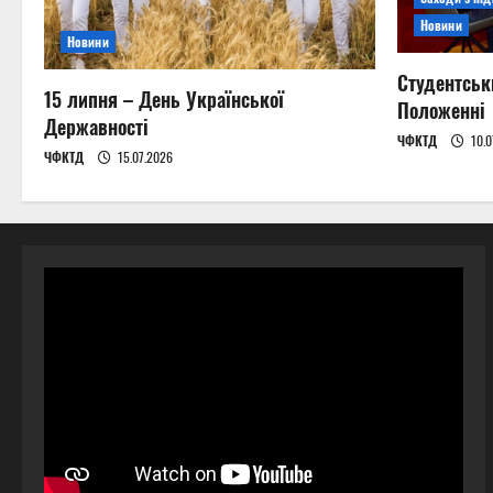
Новини
Новини
Студентськ
15 липня – День Української
Положенні
Державності
ЧФКТД
10.0
ЧФКТД
15.07.2026