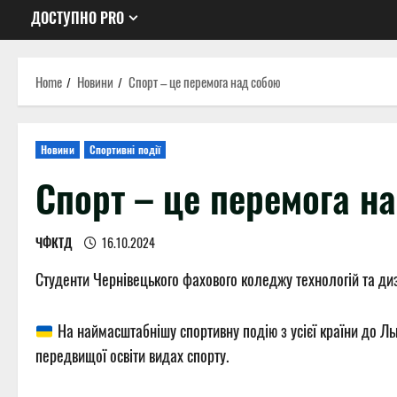
ДОСТУПНО PRO
Home
Новини
Спорт – це перемога над собою
Новини
Спортивні події
Спорт – це перемога н
ЧФКТД
16.10.2024
Студенти Чернівецького фахового коледжу технологій та диз
На наймасштабнішу спортивну подію з усієї країни до Ль
передвищої освіти видах спорту.