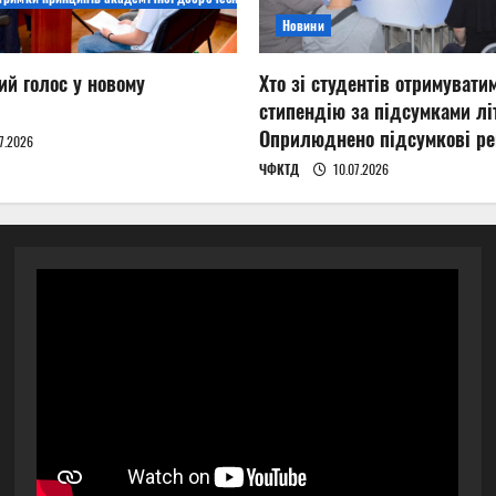
Новини
ий голос у новому
Хто зі студентів отримувати
стипендію за підсумками літ
Оприлюднено підсумкові ре
7.2026
ЧФКТД
10.07.2026