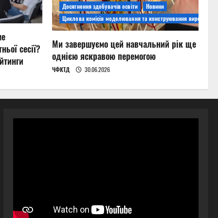
Досягнення здобувачів освіти
Новини
Циклова комісія моделювання та конструювання виробів
ме
Ми завершуємо цей навчальний рік ще
ньої сесії?
однією яскравою перемогою
йтинги
ЧФКТД
30.06.2026