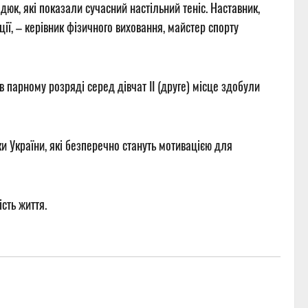
к, які показали сучасний настільний теніс. Наставник,
ії, – керівник фізичного виховання, майстер спорту
 парному розряді серед дівчат ІІ (друге) місце здобули
ки України, які безперечно стануть мотивацією для
сть життя.