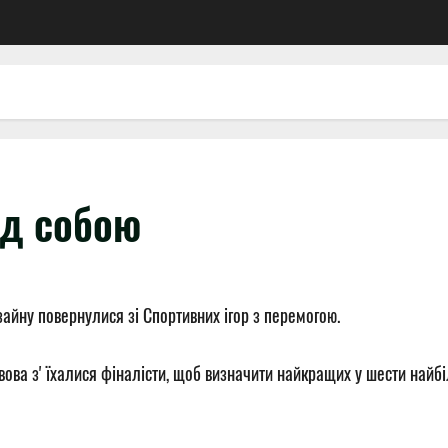
ад собою
айну повернулися зі Спортивних ігор з перемогою.
вова зʼїхалися фіналісти, щоб визначити найкращих у шести найб