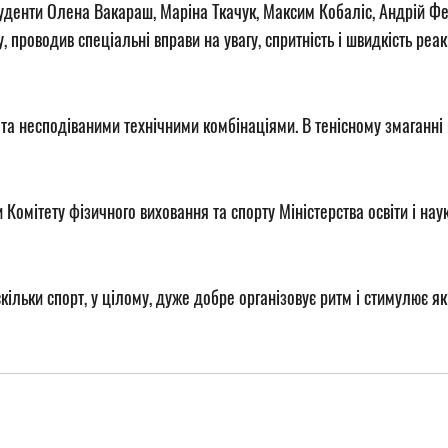
денти Олена Вакараш, Маріна Ткачук, Максим Кобаліс, Андрій Федю
роводив спеціальні вправи на увагу, спритність і швидкість реакц
та несподіваними технічними комбінаціями. В тенісному змаганні в
омітету фізичного виховання та спорту Міністерства освіти і нау
кільки спорт, у цілому, дуже добре організовує ритм і стимулює які