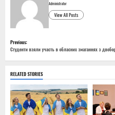
Administrator
View All Posts
P
Previous:
Студенти взяли участь в обласних змаганнях з двобо
o
s
t
RELATED STORIES
n
a
v