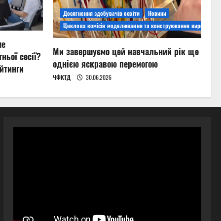
Досягнення здобувачів освіти
Новини
Циклова комісія моделювання та конструювання виробів
ме
Ми завершуємо цей навчальний рік ще
ньої сесії?
однією яскравою перемогою
йтинги
ЧФКТД
30.06.2026