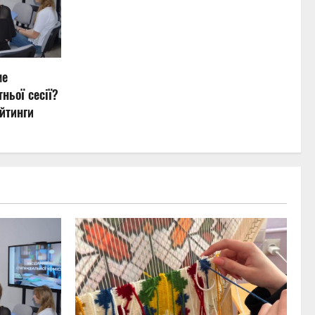
ме
ньої сесії?
йтинги