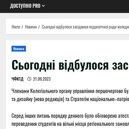
ДОСТУПНО PRO
Home
Новини
Сьогодні відбулося засідання педагогічної ради колед
Новини
Сьогодні відбулося за
ЧФКТД
21.09.2023
Членами Колегіального органу управління першочергово бул
та дизайну (нова редакція) та Стратегію національно–патріо
Серед інших питань порядку денного було обговорено атеста
переведення студентів на вільні місця регіонального замов