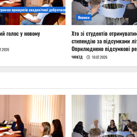
дтримки принципів академічної доброчесності
Новини
ий голос у новому
Хто зі студентів отримувати
стипендію за підсумками літ
Оприлюднено підсумкові ре
7.2026
ЧФКТД
10.07.2026