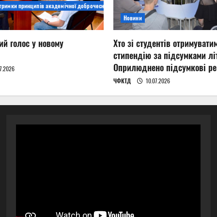
дтримки принципів академічної доброчесності
Новини
ий голос у новому
Хто зі студентів отримувати
стипендію за підсумками літ
Оприлюднено підсумкові ре
7.2026
ЧФКТД
10.07.2026