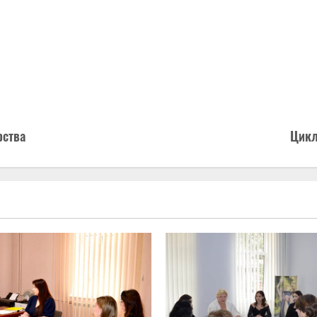
рства
Цикл