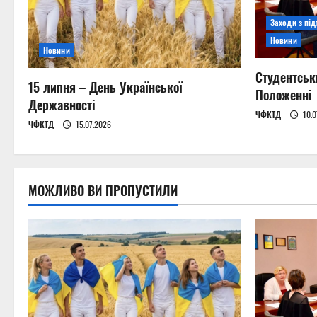
i
Заходи з пі
g
Новини
Новини
a
Студентськ
15 липня – День Української
t
Положенні
Державності
ЧФКТД
10.0
i
ЧФКТД
15.07.2026
o
n
МОЖЛИВО ВИ ПРОПУСТИЛИ