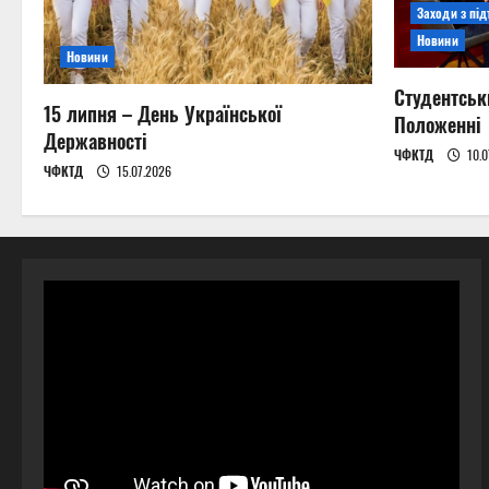
Заходи з пі
Новини
Новини
Студентськ
15 липня – День Української
Положенні
Державності
ЧФКТД
10.0
ЧФКТД
15.07.2026