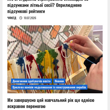
підсумками літньої сесії? Оприлюднено
підсумкові рейтинги
ЧФКТД
10.07.2026
Досягнення здобувачів освіти
Новини
Циклова комісія моделювання та конструювання виробів
Ми завершуємо цей навчальний рік ще однією
яскравою перемогою