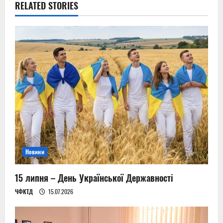
v
RELATED STORIES
i
g
a
t
i
o
n
Новини
15 липня – День Української Державності
ЧФКТД
15.07.2026