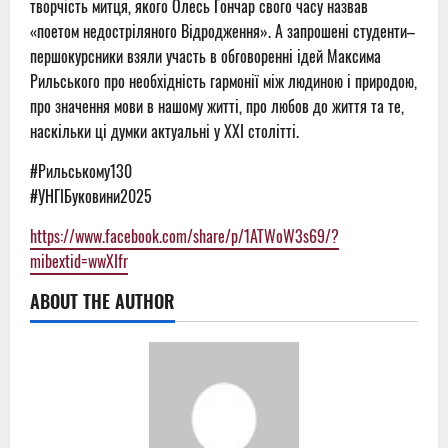
творчість митця, якого Олесь Гончар свого часу назвав
«поетом недостріляного Відродження». А запрошені студенти–
першокурсники взяли участь в обговоренні ідей Максима
Рильського про необхідність гармонії між людиною і природою,
про значення мови в нашому житті, про любов до життя та те,
наскільки ці думки актуальні у XXI столітті.
#Рильському130
#УНГІБуковини2025
https://www.facebook.com/share/p/1ATWoW3s69/?
mibextid=wwXIfr
ABOUT THE AUTHOR