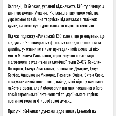
Сьогодні, 19 березня, українці відзначають 130–ту річницю з
дня народження Максима Рильського, визнаного майстра
української поезії, чия творчість відзначалася глибиною
думки, високою культурою слова та широтою тематики.
Під час подкасту «Рильський 130: слова, що резонують», що
відбувся в Чернівецькому фаховому коледжі технологій та
дизайну, учасники не тільки пригадали найважливіші віхи
життя Максима Рильського, переглянувши презентації
підготовлені студентами академічної групи 2–072 Соколюк
Вікторією, Ткачук Анастасією, Івановичем Дмитром, Гуцул
Софією, Аниськовим Миколою, Пожогою Юлією, Юхтою Євою,
послухали живий голос поета, найвідоміші вірші у виконанні
майстрів сцени, але й обговорили питання поєднання в його
поезії європейської витонченості та українського коріння,
поетичної мови та філософської думки…
Присутні обмінялися думками щодо впливу ідеології на