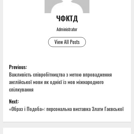
ЧФКТД
Administrator
View All Posts
P
Previous:
o
Важливість співробітництва з метою впровадження
англійської мови як однієї із мов міжнародного
s
спілкування
t
Next:
«Образ і Подоба»: персональна виставка Злати Гаєвської
n
a