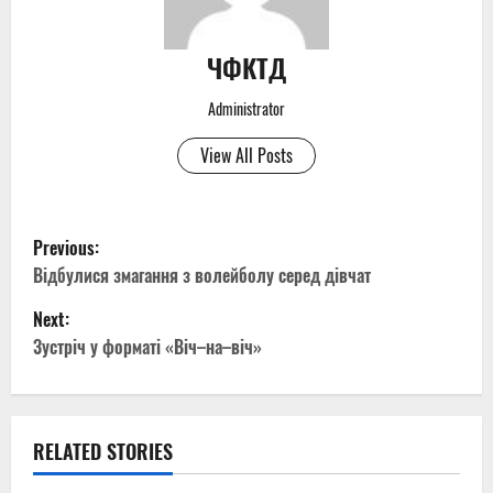
ЧФКТД
Administrator
View All Posts
P
Previous:
o
Відбулися змагання з волейболу серед дівчат
Next:
s
Зустріч у форматі «Віч–на–віч»
t
n
RELATED STORIES
a