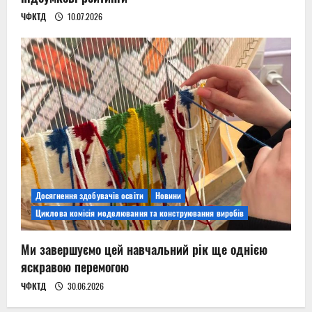
ЧФКТД
10.07.2026
Досягнення здобувачів освіти
Новини
Циклова комісія моделювання та конструювання виробів
Ми завершуємо цей навчальний рік ще однією
яскравою перемогою
ЧФКТД
30.06.2026