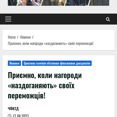
Primary
Menu
Home
Новини
Приємно, коли нагороди «наздоганяють» своїх переможців!
Новини
Циклова комісія обліково-фінансових дисциплін
Приємно, коли нагороди
«наздоганяють» своїх
переможців!
ЧФКТД
11.04.2023