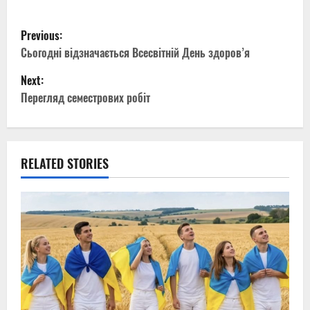
P
Previous:
o
Сьогодні відзначається Всесвітній День здоров’я
Next:
s
Перегляд семестрових робіт
t
n
RELATED STORIES
a
v
i
g
a