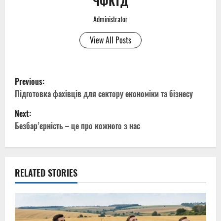
ЧФКТД
Administrator
View All Posts
P
Previous:
o
Підготовка фахівців для сектору економіки та бізнесу
Next:
s
Безбар’єрність – це про кожного з нас
t
n
RELATED STORIES
a
v