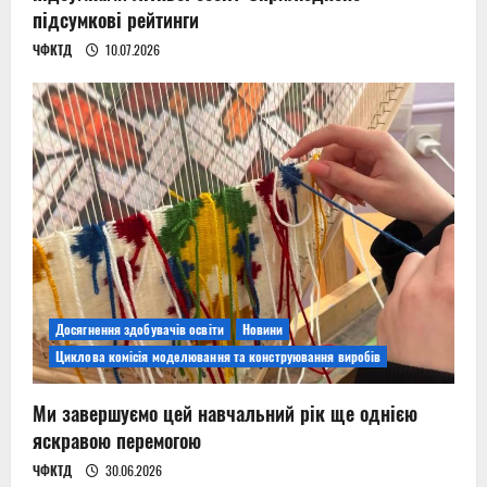
підсумкові рейтинги
ЧФКТД
10.07.2026
Досягнення здобувачів освіти
Новини
Циклова комісія моделювання та конструювання виробів
Ми завершуємо цей навчальний рік ще однією
яскравою перемогою
ЧФКТД
30.06.2026