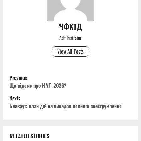
ЧФКТД
Administrator
View All Posts
P
Previous:
o
Що відомо про НМТ–2026?
Next:
s
Блекаут: план дій на випадок повного знеструмлення
t
n
RELATED STORIES