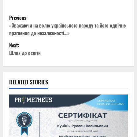
P
Previous:
o
«Зважаючи на волю українського народу та його одвічне
прагнення до незалежності…»
s
Next:
t
Шлях до освіти
n
a
RELATED STORIES
v
i
g
a