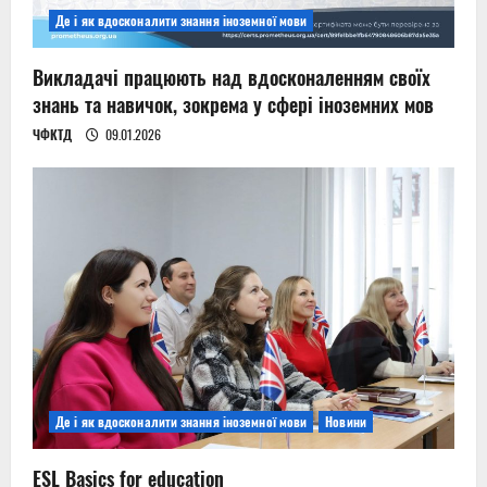
Де і як вдосконалити знання іноземної мови
Викладачі працюють над вдосконаленням своїх
знань та навичок, зокрема у сфері іноземних мов
ЧФКТД
09.01.2026
Де і як вдосконалити знання іноземної мови
Новини
ESL Basics for education