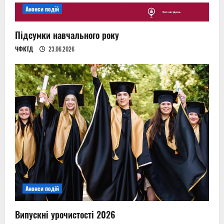
o
Анонси подій
n
Підсумки навчального року
ЧФКТД
23.06.2026
Анонси подій
Випускні урочистості 2026