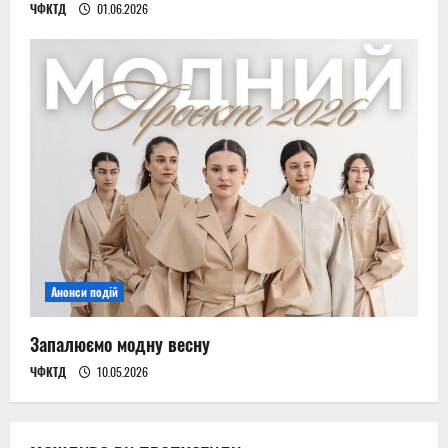
ЧФКТД
01.06.2026
Анонси подій
Запалюємо модну весну
ЧФКТД
10.05.2026