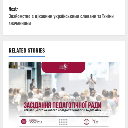
o
Next:
s
Знайомство з цікавими українськими словами та їхніми
t
значеннями
n
a
RELATED STORIES
v
i
g
a
t
i