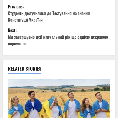
P
Previous:
o
Студенти долучилися до Тестування на знання
Конституції України
s
Next:
t
Ми завершуємо цей навчальний рік ще однією яскравою
перемогою
n
a
v
RELATED STORIES
i
g
a
t