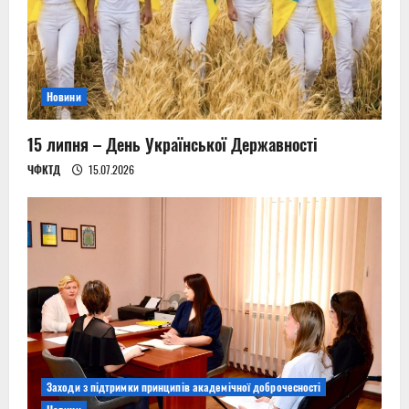
i
o
n
Новини
15 липня – День Української Державності
ЧФКТД
15.07.2026
Заходи з підтримки принципів академічної доброчесності