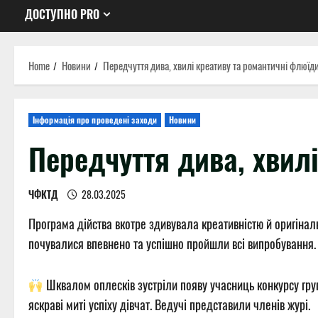
ДОСТУПНО PRO
Home
Новини
Передчуття дива, хвилі креативу та романтичні флюїди
Інформація про проведені заходи
Новини
Передчуття дива, хвил
ЧФКТД
28.03.2025
Програма дійства вкотре здивувала креативністю й оригінальн
почувалися впевнено та успішно пройшли всі випробування.
Шквалом оплесків зустріли появу учасниць конкурсу груп
яскраві миті успіху дівчат. Ведучі представили членів журі.