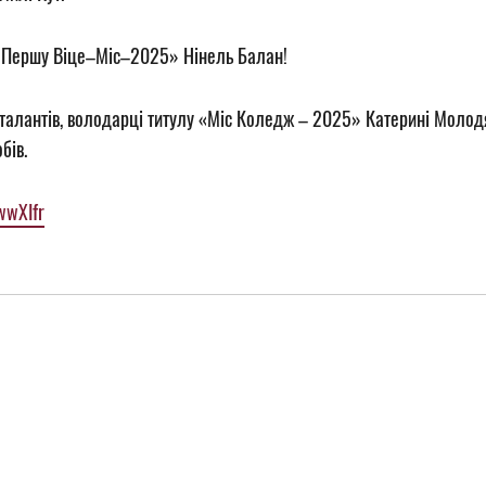
«Першу Віце–Міс–2025»
Нінель Балан
!
 талантів, володарці титулу «Міс Коледж – 2025»
Катерині Молод
бів.
wwXIfr