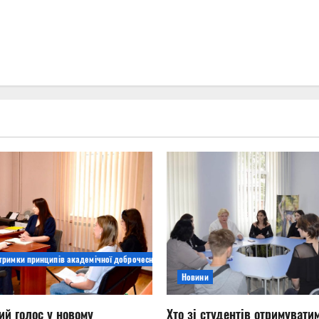
дтримки принципів академічної доброчесності
Новини
ий голос у новому
Хто зі студентів отримувати