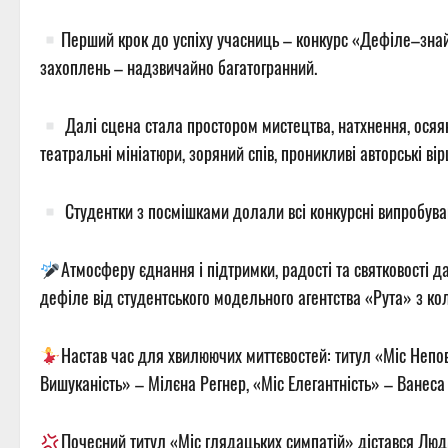
Перший крок до успіху учасниць – конкурс «Дефіле–знайо
захоплень – надзвичайно багатогранний.
Далі сцена стала простором мистецтва, натхнення, осяянн
театральні мініатюри, зоряний спів, проникливі авторські ві
Студентки з посмішками долали всі конкурсні випробуван
Атмосферу єднання і підтримки, радості та святковості 
дефіле від студентського модельного агентства «Рута» з к
Настав час для хвилюючих миттєвостей: титул «Міс Непо
Вишуканість» –
Мілєна Регнер
, «Міс Елегантність» –
Ванеса
Почесний титул «Міс глядацьких симпатій» дістався
Люд