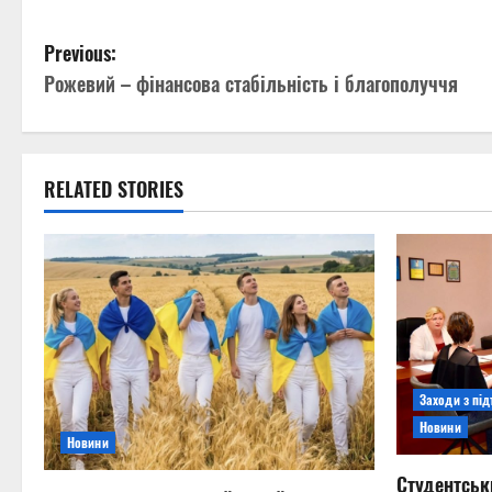
P
Previous:
Рожевий – фінансова стабільність і благополуччя
o
s
t
RELATED STORIES
n
a
v
i
Заходи з пі
g
Новини
Новини
a
Студентськ