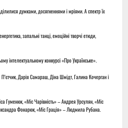
ділилися думками, досягненнями і мріями. А спектр їх
нергетика, запальні танці, емоційні творчі етюди,
ьому інтелектуальному конкурсі «Про Українське».
 П’єтчик, Дарія Самараш, Діна Шмідт, Галина Кочерган і
іса Гуменюк
, «Міс Чарівність» –
Андрея Урсулян
, «Міс
ксандра Фонарюк
, «Міс Грація» –
Людмила Рубана
.