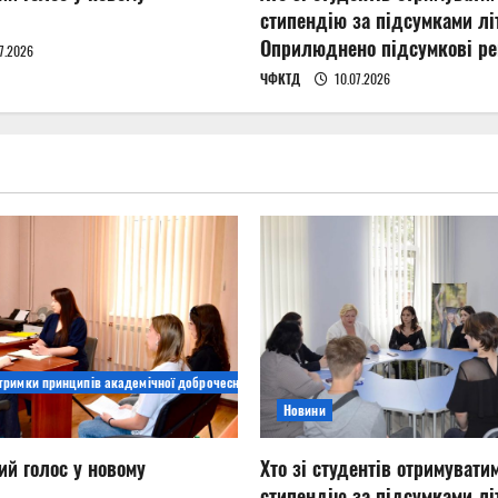
стипендію за підсумками літ
Оприлюднено підсумкові ре
7.2026
ЧФКТД
10.07.2026
дтримки принципів академічної доброчесності
Новини
ий голос у новому
Хто зі студентів отримувати
стипендію за підсумками літ