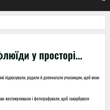
 флюїди у просторі…
які підказували, радили й допомагали учасницям, щоб вони
ваво жестикулювали і фотографували, щоб закарбувати