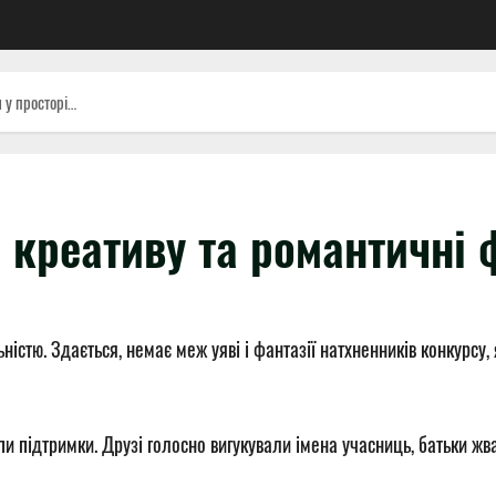
 у просторі…
і креативу та романтичні
істю. Здається, немає меж уяві і фантазії натхненників конкурсу,
и підтримки. Друзі голосно вигукували імена учасниць, батьки ж