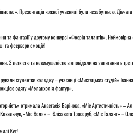
мство». Презентація кожної учасниці була незабутньою. Дівчата 
я та фантазії у другому конкурсі «Феєрія талантів». Неймовірна е
рші та феєрверк емоцій!
ня. З легкістю та невимушеністю відповідали на запитання в трет
дарували студентки коледжу – учасниці «Мистецьких студій» Іванна
олекцією одягу «Меланхолія фактур».
вторність» отримала
Анастасія Барінова,
«Міс Артистичність» –
Ал
 Ковальчук
, «Міс Воля» –
Єлізавета Трасоруб
, «Міс Талант» –
Оле
милі Кут
!