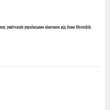
яну
, уквітчаній українським віночком від Анни Молофій,