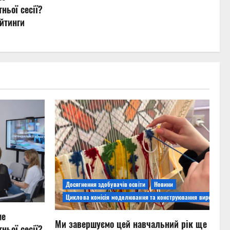
ньої сесії?
йтинги
Досягнення здобувачів освіти
Новини
Циклова комісія моделювання та конструювання виробів
ме
Ми завершуємо цей навчальний рік ще
ньої сесії?