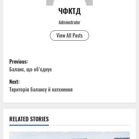
ЧФКТД
Administrator
View All Posts
P
Previous:
o
Баланс, що об’єднує
Next:
s
Територія балансу й натхнення
t
n
RELATED STORIES
a
v