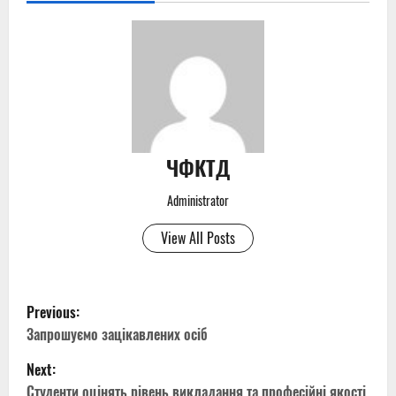
ЧФКТД
Administrator
View All Posts
P
Previous:
o
Запрошуємо зацікавлених осіб
Next:
s
Студенти оцінять рівень викладання та професійні якості