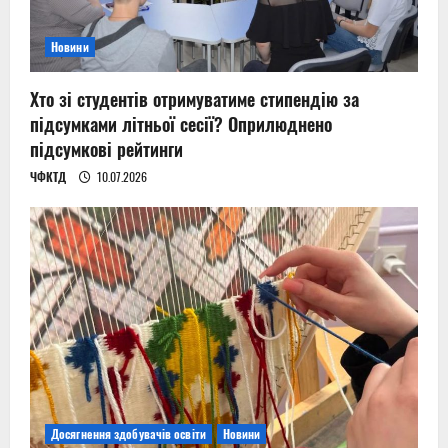
Новини
Хто зі студентів отримуватиме стипендію за
підсумками літньої сесії? Оприлюднено
підсумкові рейтинги
ЧФКТД
10.07.2026
Досягнення здобувачів освіти
Новини