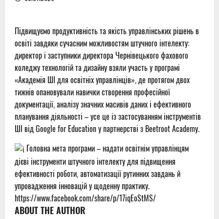
Підвищуємо продуктивність та якість управлінських рішень в
освіті завдяки сучасним можливостям штучного інтелекту:
директор і заступники директора Чернівецького фахового
коледжу технологій та дизайну взяли участь у програмі
«Академія ШІ для освітніх управлінців», де протягом двох
тижнів опановували навички створення професійної
документації, аналізу значних масивів даних і ефективного
планування діяльності – усе це із застосуванням інструментів
ШІ від Google for Education у партнерстві з Beetroot Academy.
Головна мета програми – надати освітнім управлінцям
дієві інструменти штучного інтелекту для підвищення
ефективності роботи, автоматизації рутинних завдань й
упровадження інновацій у щоденну практику.
https://www.facebook.com/share/p/17iqEoStMS/
ABOUT THE AUTHOR