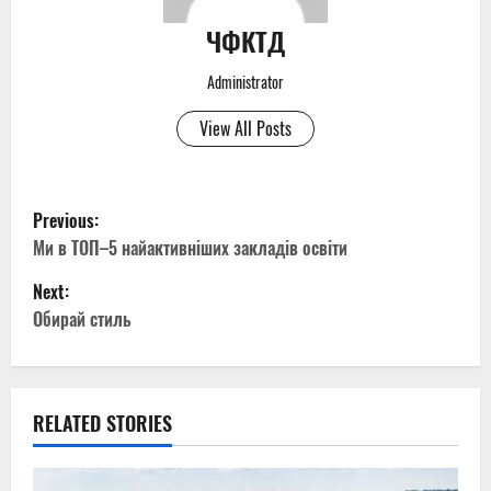
ЧФКТД
Administrator
View All Posts
P
Previous:
o
Ми в ТОП–5 найактивніших закладів освіти
Next:
s
Обирай стиль
t
n
RELATED STORIES
a
v