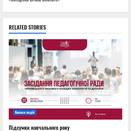
t
n
a
RELATED STORIES
v
i
g
a
t
i
o
Анонси подій
n
Підсумки навчального року