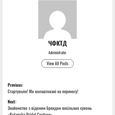
ЧФКТД
Administrator
View All Posts
P
Previous:
o
Стартували! Ми налаштовані на перемогу!
Next:
s
Знайомство з відомим брендом весільних суконь
«Kotapska Bridal Couture»