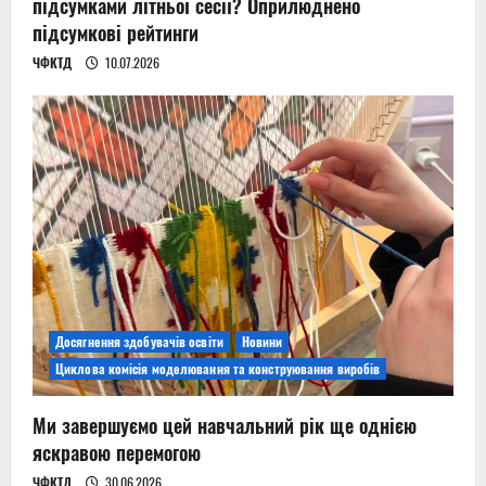
підсумками літньої сесії? Оприлюднено
підсумкові рейтинги
ЧФКТД
10.07.2026
Досягнення здобувачів освіти
Новини
Циклова комісія моделювання та конструювання виробів
Ми завершуємо цей навчальний рік ще однією
яскравою перемогою
ЧФКТД
30.06.2026