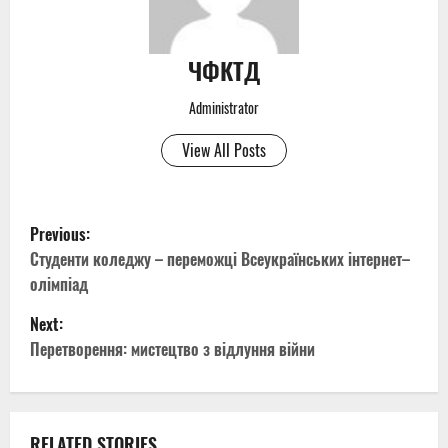
ЧФКТД
Administrator
View All Posts
P
Previous:
o
Студенти коледжу – переможці Всеукраїнських інтернет–
олімпіад
s
Next:
t
Перетворення: мистецтво з відлуння війни
n
a
RELATED STORIES