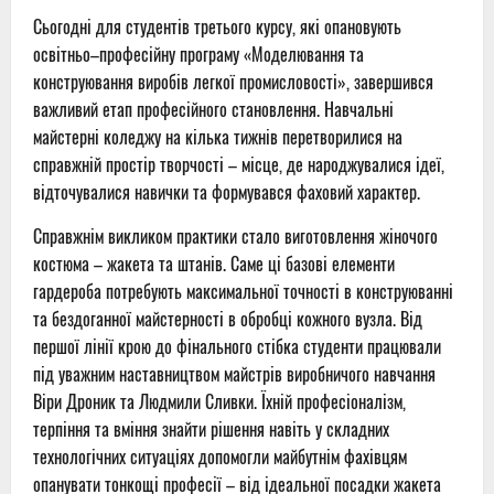
Сьогодні для студентів третього курсу, які опановують
освітньо–професійну програму «Моделювання та
конструювання виробів легкої промисловості», завершився
важливий етап професійного становлення. Навчальні
майстерні коледжу на кілька тижнів перетворилися на
справжній простір творчості – місце, де народжувалися ідеї,
відточувалися навички та формувався фаховий характер.
Справжнім викликом практики стало виготовлення жіночого
костюма – жакета та штанів. Саме ці базові елементи
гардероба потребують максимальної точності в конструюванні
та бездоганної майстерності в обробці кожного вузла. Від
першої лінії крою до фінального стібка студенти працювали
під уважним наставництвом майстрів виробничого навчання
Віри Дроник та Людмили Сливки. Їхній професіоналізм,
терпіння та вміння знайти рішення навіть у складних
технологічних ситуаціях допомогли майбутнім фахівцям
опанувати тонкощі професії – від ідеальної посадки жакета