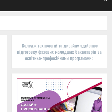
Коледж технологій та дизайну здійснює
підготовку фахових молодших бакалаврів за
освітньо-професійними програмами:
ю