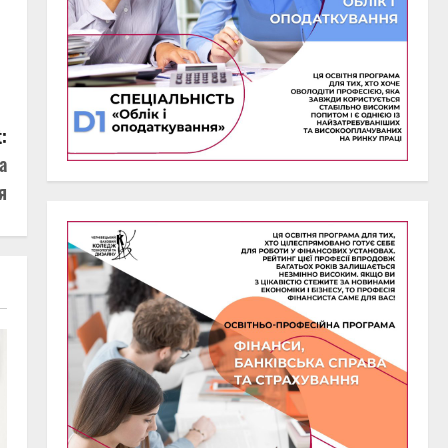
:
а
я