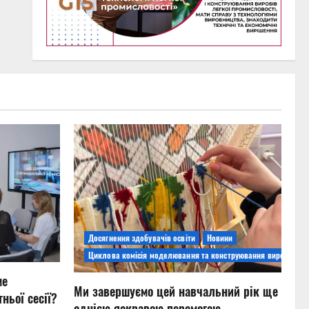
Досягнення здобувачів освіти
Новини
Циклова комісія моделювання та конструювання виробів
ме
Ми завершуємо цей навчальний рік ще
ньої сесії?
однією яскравою перемогою