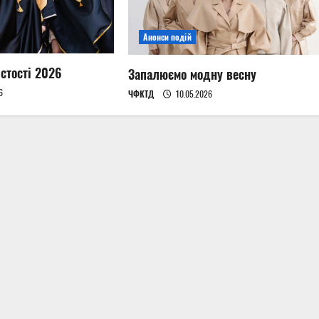
Анонси подій
стості 2026
Запалюємо модну весну
6
ЧФКТД
10.05.2026