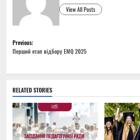
View All Posts
P
Previous:
Перший етап відбору EMQ 2025
o
s
t
RELATED STORIES
n
a
v
i