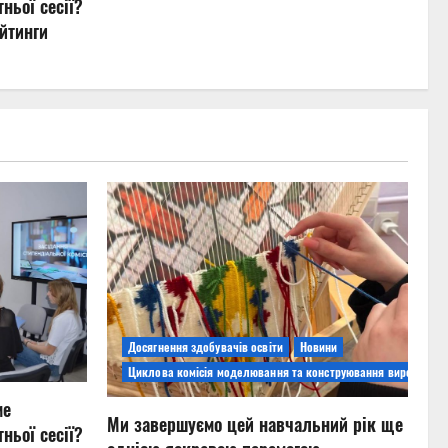
ньої сесії?
йтинги
Досягнення здобувачів освіти
Новини
Циклова комісія моделювання та конструювання виробів
ме
Ми завершуємо цей навчальний рік ще
ньої сесії?