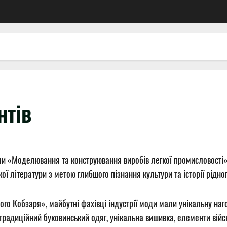
нтів
ми «Моделювання та конструювання виробів легкої промисловості
ї літератури з метою глибшого пізнання культури та історії рідно
го Кобзаря», майбутні фахівці індустрії моди мали унікальну наго
традиційний буковинський одяг, унікальна вишивка, елементи війсь