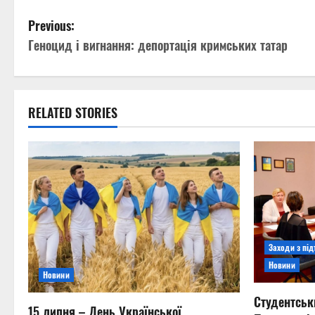
P
Previous:
Геноцид і вигнання: депортація кримських татар
o
s
t
RELATED STORIES
n
a
v
i
Заходи з пі
g
Новини
Новини
a
Студентськ
15 липня – День Української