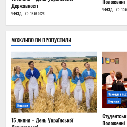
t
Положенні
Державності
ЧФКТД
10.0
i
ЧФКТД
15.07.2026
o
n
МОЖЛИВО ВИ ПРОПУСТИЛИ
Заходи з пі
Новини
Новини
Студентськ
15 липня – День Української
Положенні