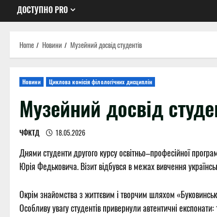
ДОСТУПНО PRO
Home
Новини
Музейний досвід студентів
Новини
Циклова комісія філологічних дисциплін
Музейний досвід студе
ЧФКТД
18.05.2026
Днями студенти другого курсу освітньо–професійної програ
Юрія Федьковича. Візит відбувся в межах вивчення українсько
Окрім знайомства з життєвим і творчим шляхом «Буковинсько
Особливу увагу студентів привернули автентичні експонати: 