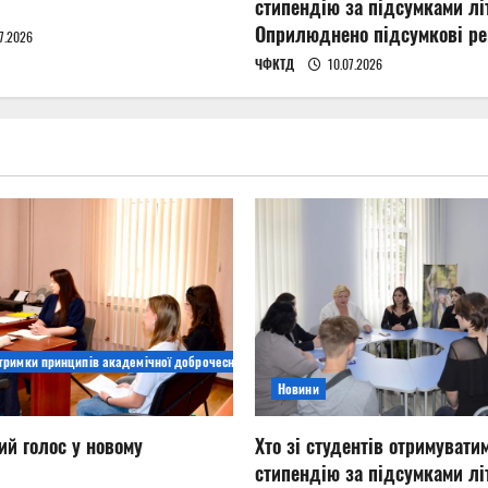
стипендію за підсумками літ
Оприлюднено підсумкові ре
7.2026
ЧФКТД
10.07.2026
дтримки принципів академічної доброчесності
Новини
ий голос у новому
Хто зі студентів отримувати
стипендію за підсумками літ