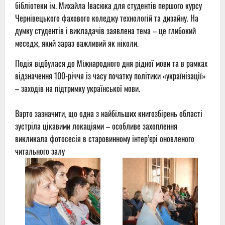
бібліотеки ім. Михайла Івасюка для студентів першого курсу
Чернівецького фахового коледжу технологій та дизайну. На
думку студентів і викладачів заявлена тема – це глибокий
меседж, який зараз важливий як ніколи.
Подія відбулася до Міжнародного дня рідної мови та в рамках
відзначення 100-річчя із часу початку політики «українізації»
– заходів на підтримку української мови.
Варто зазначити, що одна з найбільших книгозбірень області
зустріла цікавими локаціями – особливе захоплення
викликала фотосесія в старовинному інтер’єрі оновленого
читального залу