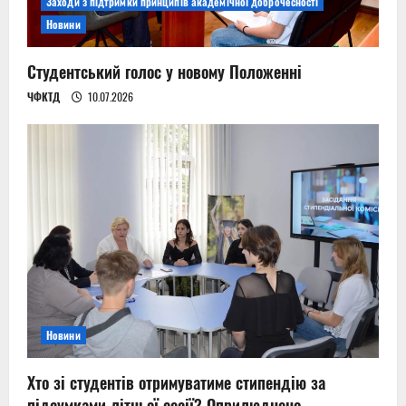
Заходи з підтримки принципів академічної доброчесності
Новини
Студентський голос у новому Положенні
ЧФКТД
10.07.2026
Новини
Хто зі студентів отримуватиме стипендію за
підсумками літньої сесії? Оприлюднено