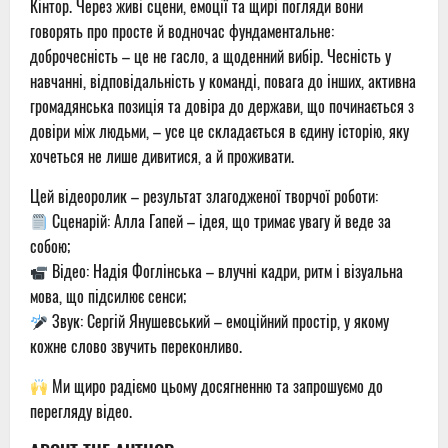
Кінтор. Через живі сцени, емоції та щирі погляди вони
говорять про просте й водночас фундаментальне:
доброчесність – це не гасло, а щоденний вибір. Чесність у
навчанні, відповідальність у команді, повага до інших, активна
громадянська позиція та довіра до держави, що починається з
довіри між людьми, – усе це складається в єдину історію, яку
хочеться не лише дивитися, а й проживати.
Цей відеоролик – результат злагодженої творчої роботи:
Сценарій: Алла Гапей – ідея, що тримає увагу й веде за
собою;
Відео: Надія Фоглінська – влучні кадри, ритм і візуальна
мова, що підсилює сенси;
Звук: Сергій Янушевський – емоційний простір, у якому
кожне слово звучить переконливо.
Ми щиро радіємо цьому досягненню та запрошуємо до
перегляду відео.