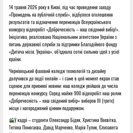
14 травня 2026 року в Києві, під час проведення заходу
«Промодень на публічній службі», відбулося оголошення
результатів та відзначення переможців Всеукраїнського
конкурсу відеоробіт «Доброчесність – наш свідомий вибір!».
Ініціатива, реалізована Національним агентством України з
питань державної служби за підтримки Благодійного фонду
«Дитяча місія. Україна», об’єднала сотні сильних ідей з усієї
країни.
Чернівецький фаховий коледж технологій та дизайну
долучився до події онлайн – і саме в цей момент екран став
сценою для приємної новини: наш коледж увійшов до числа
переможців конкурсу. Серед майже 900 відеоробіт наш ролик
«Доброчесність – наш свідомий вибір» виборов ІІІ (третє)
місце і нагороджений цінним подарунком.
У кадрі – студенти Олександр Бідяк, Христина Воєвітка,
Тетяна Помогаєва, Давід Марченко, Марія Тулик, Єлизавета