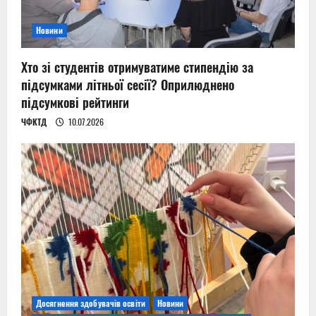
Новини
Хто зі студентів отримуватиме стипендію за
підсумками літньої сесії? Оприлюднено
підсумкові рейтинги
ЧФКТД
10.07.2026
Досягнення здобувачів освіти
Новини