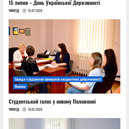
n
15 липня – День Української Державності
ЧФКТД
15.07.2026
Заходи з підтримки принципів академічної доброчесності
Новини
Студентський голос у новому Положенні
ЧФКТД
10.07.2026