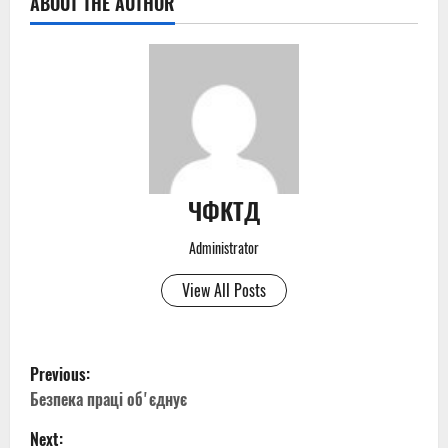
ABOUT THE AUTHOR
ЧФКТД
Administrator
View All Posts
P
Previous:
o
Безпека праці обʼєднує
Next: