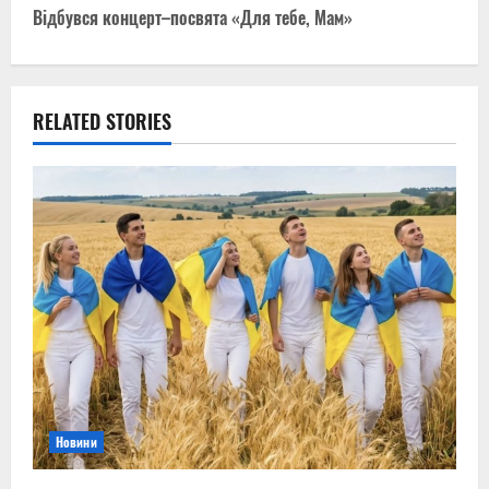
s
Відбувся концерт–посвята «Для тебе, Мам»
t
n
RELATED STORIES
a
v
i
g
a
t
i
Новини
o