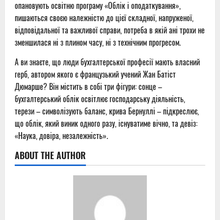
опановують освітню програму «Облік і оподаткування»,
пишаються своєю належністю до цієї складної, напруженої,
відповідальної та важливої справи, потреба в якій ані трохи не
зменшилася ні з плином часу, ні з технічним прогресом.
А ви знаєте, що люди бухгалтерської професії мають власний
герб, автором якого є французький учений Жан Батіст
Дюмарше? Він містить в собі три фігури: сонце –
бухгалтерський облік освітлює господарську діяльність,
терези – символізують баланс, крива Бернуллі – підкреслює,
що облік, який виник одного разу, існуватиме вічно, та девіз:
«Наука, довіра, незалежність».
ABOUT THE AUTHOR