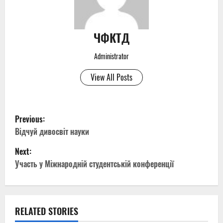
ЧФКТД
Administrator
View All Posts
P
Previous:
o
Відчуй дивосвіт науки
Next:
s
Участь у Міжнародній студентській конференції
t
n
RELATED STORIES
a