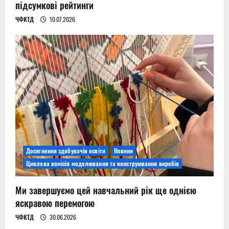
підсумкові рейтинги
ЧФКТД
10.07.2026
Досягнення здобувачів освіти
Новини
Циклова комісія моделювання та конструювання виробів
Ми завершуємо цей навчальний рік ще однією
яскравою перемогою
ЧФКТД
30.06.2026