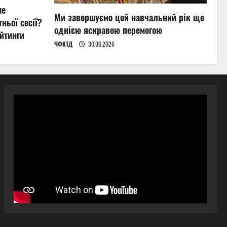
ме
Ми завершуємо цей навчальний рік ще
ньої сесії?
однією яскравою перемогою
йтинги
ЧФКТД
30.06.2026