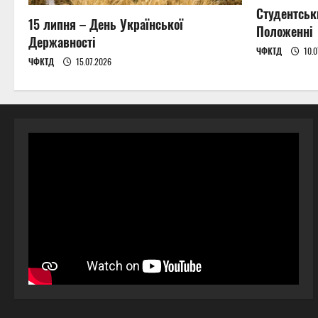
Студентськ
15 липня – День Української
Положенні
Державності
ЧФКТД
10.0
ЧФКТД
15.07.2026