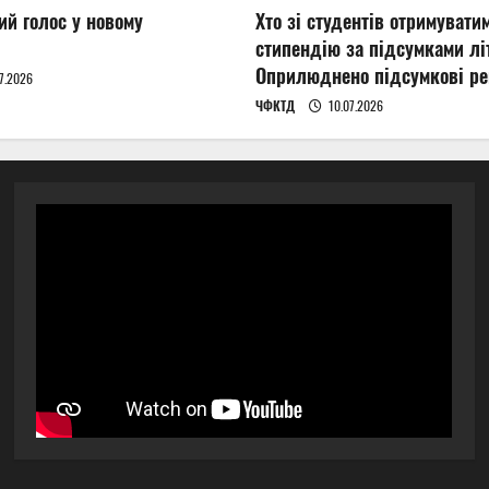
ий голос у новому
Хто зі студентів отримувати
стипендію за підсумками літ
Оприлюднено підсумкові ре
7.2026
ЧФКТД
10.07.2026