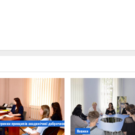
дтримки принципів академічної доброчесності
Новини