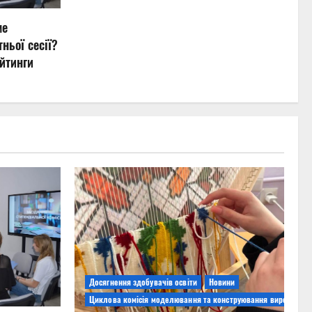
ме
ньої сесії?
йтинги
Досягнення здобувачів освіти
Новини
Циклова комісія моделювання та конструювання виробів