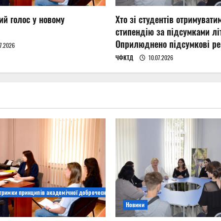
ий голос у новому
Хто зі студентів отримувати
стипендію за підсумками літ
Оприлюднено підсумкові ре
7.2026
ЧФКТД
10.07.2026
дтримки принципів академічної доброчесності
Новини