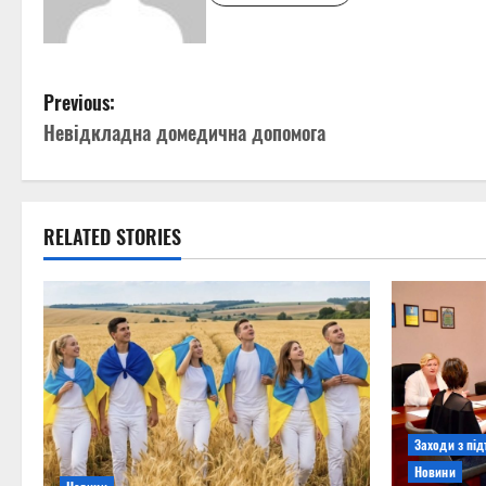
P
Previous:
Невідкладна домедична допомога
o
s
t
RELATED STORIES
n
a
v
i
Заходи з пі
g
Новини