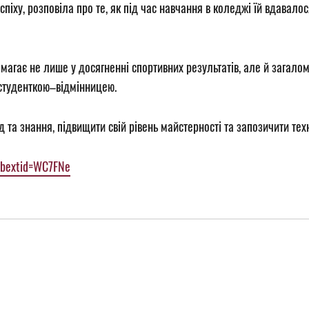
успіху, розповіла про те, як під час навчання в коледжі їй вдава
магає не лише у досягненні спортивних результатів, але й загалом
 студенткою–відмінницею.
д та знання, підвищити свій рівень майстерності та запозичити тех
ibextid=WC7FNe