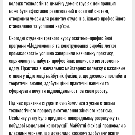
коледж технологій та дизайну демонструє як цей принцип
може бути ефективно реалізований в освітній системі,
створюючи умови для розвитку студентів, їхнього професійного
становлення та успішної кар’єри.
Сьогодні студенти третього курсу освітньо–професійної
програми «Моделювання та конструювання виробів легкої
промисловості» успішно завершили навчальну практику,
спрямовану на набуття професійних навичок з виготовлення
одягу. Практика в навчальних майстернях коледжу є важливим
етапом у підготовці майбутніх фахівців, що дозволяє поглибити
теоретичні знання, здобути цінні практичні навички та
сформувати почуття відповідальності за свою роботу.
Під час практики студенти ознайомилися з усіма етапами
технологічного процесу виготовлення жіночого костюма.
Особливу увагу було приділено попередньому розрахунку та
побудові модельної конструкції. Майбутні фахівці працювали з
власними мірками, що дозволило кожному здобувачу освіти