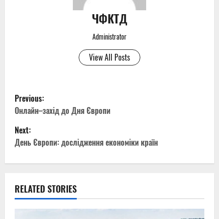
ЧФКТД
Administrator
View All Posts
P
Previous:
o
Онлайн–захід до Дня Європи
Next:
s
День Європи: дослідження економіки країн
t
n
RELATED STORIES
a
v