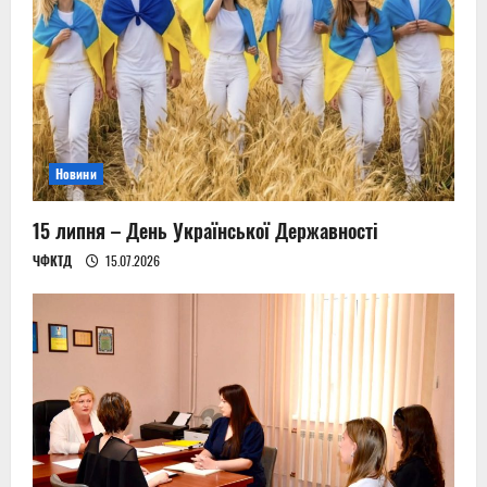
a
t
i
o
n
Новини
15 липня – День Української Державності
ЧФКТД
15.07.2026