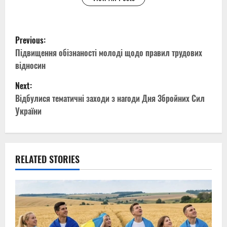
P
Previous:
o
Підвищення обізнаності молоді щодо правил трудових
відносин
s
Next:
t
Відбулися тематичні заходи з нагоди Дня Збройних Сил
України
n
a
v
RELATED STORIES
i
g