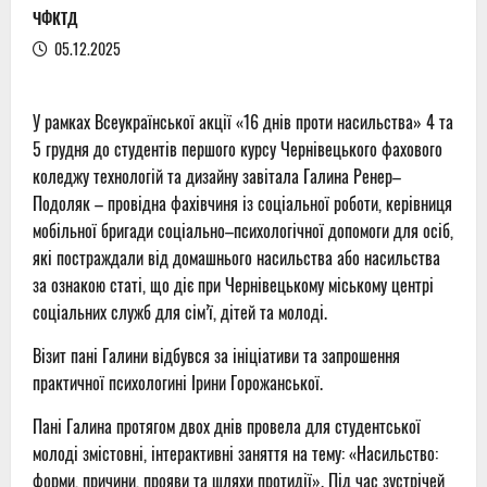
ЧФКТД
05.12.2025
У рамках Всеукраїнської акції «16 днів проти насильства» 4 та
5 грудня до студентів першого курсу Чернівецького фахового
коледжу технологій та дизайну завітала Галина Ренер–
Подоляк – провідна фахівчиня із соціальної роботи, керівниця
мобільної бригади соціально–психологічної допомоги для осіб,
які постраждали від домашнього насильства або насильства
за ознакою статі, що діє при Чернівецькому міському центрі
соціальних служб для сім’ї, дітей та молоді.
Візит пані Галини відбувся за ініціативи та запрошення
практичної психологині Ірини Горожанської.
Пані Галина протягом двох днів провела для студентської
молоді змістовні, інтерактивні заняття на тему: «Насильство:
форми, причини, прояви та шляхи протидії». Під час зустрічей