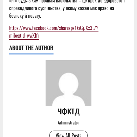
«ні» будь–яким проявам насильства – це крок до здорового і
справедливого суспільства, у якому кожен має право на
безпеку й повагу.
https://www.facebook.com/share/p/17sGjJXx3L/?
mibextid=wwXIfr
ABOUT THE AUTHOR
ЧФКТД
Administrator
View All Posts