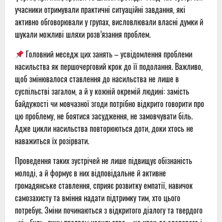
учасники отримували практичні ситуаційні завдання, які
активно обговорювали у групах, висловлювали власні думки й
шукали можливі шляхи розв’язання проблем.
Головний меседж цих занять – усвідомлення проблеми
насильства як першочерговий крок до її подолання. Важливо,
щоб змінювалося ставлення до насильства не лише в
суспільстві загалом, а й у кожній окремій людині: замість
байдужості чи мовчазної згоди потрібно відкрито говорити про
цю проблему, не боятися засудження, не замовчувати біль.
Адже цикли насильства повторюються доти, доки хтось не
наважиться їх розірвати.
Проведення таких зустрічей не лише підвищує обізнаність
молоді, а й формує в них відповідальне й активне
громадянське ставлення, сприяє розвитку емпатії, навичок
самозахисту та вміння надати підтримку тим, хто цього
потребує. Зміни починаються з відкритого діалогу та твердого