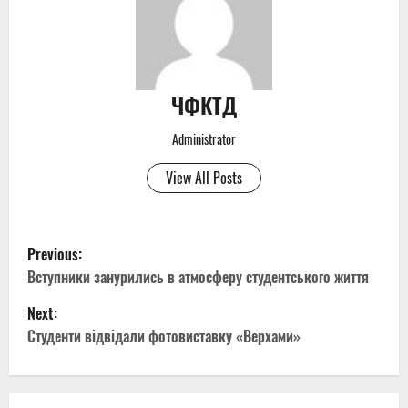
ЧФКТД
Administrator
View All Posts
P
Previous:
o
Вступники занурились в атмосферу студентського життя
Next:
s
Студенти відвідали фотовиставку «Верхами»
t
n