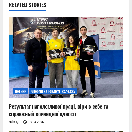
RELATED STORIES
a
v
i
g
a
t
i
Новини
Спортивна гордість коледжу
o
n
Результат наполегливої праці, віри в себе та
справжньої командної єдності
ЧФКТД
02.04.2026