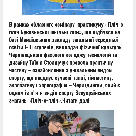
В рамках обласного семінару–практикуму «Пліч-о-
пліч Буковинські шкільні ліги», що відбувся на
базі Мамаївського закладу загальної середньої
освіти I-III ступенів, викладач фізичної культури
Чернівецького фахового коледжу технологій та
дизайну Таїсія Столярчук провела практичну
частину – ознайомлення з унікальним видом
спорту, що поєднує сучасні танці, гімнастику,
акробатику і хореографію – Черлідингом, який є
одним із пʼяти видів спорту Всеукраїнських
змагань «Пліч-о-пліч».
Читати далі