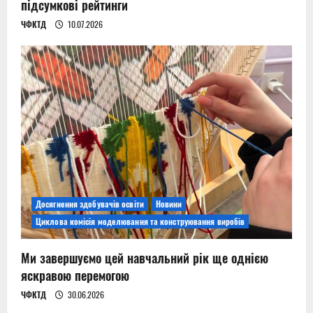
підсумкові рейтинги
ЧФКТД
10.07.2026
Досягнення здобувачів освіти
Новини
Циклова комісія моделювання та конструювання виробів
Ми завершуємо цей навчальний рік ще однією
яскравою перемогою
ЧФКТД
30.06.2026