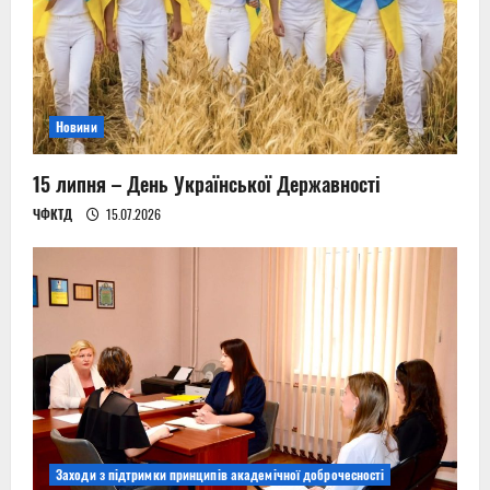
t
i
o
Новини
n
15 липня – День Української Державності
ЧФКТД
15.07.2026
Заходи з підтримки принципів академічної доброчесності