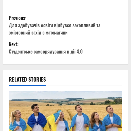
P
Previous:
o
Для здобувачів освіти відбувся захопливий та
змістовний захід з математики
s
Next:
t
Студентське самоврядування в дії 4.0
n
a
RELATED STORIES
v
i
g
a