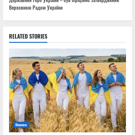
Державний Герб України – був офіційно затверджений
n
Верховною Радою України
a
v
RELATED STORIES
i
g
a
t
i
o
n
Новини