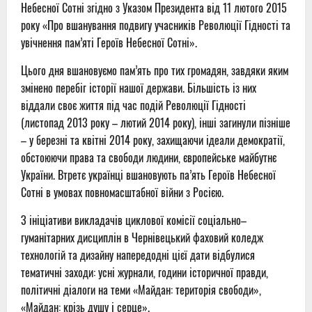
Небесної Сотні згідно з Указом Президента від 11 лютого 2015
року «Про вшанування подвигу учасників Революції Гідності та
увічнення пам’яті Героїв Небесної Сотні».
Цього дня вшановуємо пам’ять про тих громадян, завдяки яким
змінено перебіг історії нашої держави. Більшість із них
віддали своє життя під час подій Революції Гідності
(листопад 2013 року – лютий 2014 року), інші загинули пізніше
– у березні та квітні 2014 року, захищаючи ідеали демократії,
обстоюючи права та свободи людини, європейське майбутнє
України. Втретє українці вшановують па’ять Героїв Небесної
Сотні в умовах повномасштабної війни з Росією.
З ініціативи викладачів циклової комісії соціально–
гуманітарних дисциплін в Чернівецький фаховий коледж
технологій та дизайну напередодні цієї дати відбулися
тематичні заходи: усні журнали, години історичної правди,
політичні діалоги на теми «Майдан: територія свободи»,
«Майдан: крізь душу і серце».