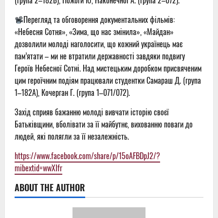
(група 2–182Б), Пожоги Ю, Наконечної А. (група 2–072).
Перегляд та обговорення документальних фільмів:
«Небесня Сотня», «Зима, що нас змінила», «Майдан»
дозволили молоді наголосити, що кожний українець має
пам’ятати – ми не втратили державності завдяки подвигу
Героїв Небесної Сотні. Над мистецьким доробком присвяченим
цим героїчним подіям працювали студентки Самараш Д. (група
1–182А), Кочерган Г. (група 1–071/072).
Захід сприяв бажанню молоді вивчати історію своєї
Батьківщини, вболівати за її майбутнє, вихованню поваги до
людей, які полягли за її незалежність.
https://www.facebook.com/share/p/15oAFBDpJ2/?
mibextid=wwXIfr
ABOUT THE AUTHOR