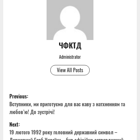
ЧФКТД
Administrator
View All Posts
P
Previous:
o
Вступники, ми приготуємо для вас каву з натхненням та
любов’ю! До зустрічі!
s
Next:
t
19 лютого 1992 року головний державний символ –