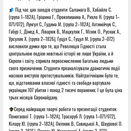
Під час цих заходів студенти: Саламага В., Хабайло С.
(група 1–182А), Грішина Г., Прокопишина А., Рихло Н. (група 1–
071/072), Лунгул С., Гудима М. (група 2–182А), Ахтимійчук С.,
Габур І., Дімед А., Ліварюк В., Мацкуляк Г., Мізюк О., Руснак А.,
Урсуляк Х. (група 2–182Б), Гуцул С., Гуцул М. (група 2–072)
висловили думки про те, що Революція Гідності стала
центральною подією новітньої історії не лише України, а й
Європи і світу, сприяла переосмисленню багатьма людьми
свого призначення. Студенти проаналізували драматичні події
масових виступів протестувальників. Найтрагічнішим було те,
що, відстоювання власної гідності та свободи вартувало
українцям 107 убитих і понад 2 тисячі поранених. І це була ціна
трьох місяців Євромайдану.
Серед найкращих творчі роботи та презентації студенток:
Помогаєвої Т. (група 1–182А), Трасоруб Л. (група 1–071/072),
Кілару Ю. (група 2–182А), Окіпняк В., Савицької А., Шаурової О.