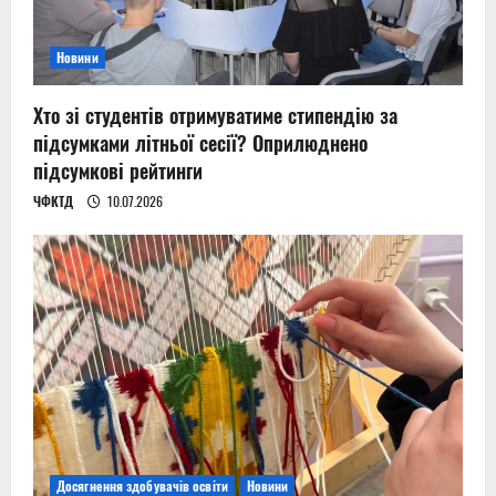
Новини
Хто зі студентів отримуватиме стипендію за
підсумками літньої сесії? Оприлюднено
підсумкові рейтинги
ЧФКТД
10.07.2026
Досягнення здобувачів освіти
Новини