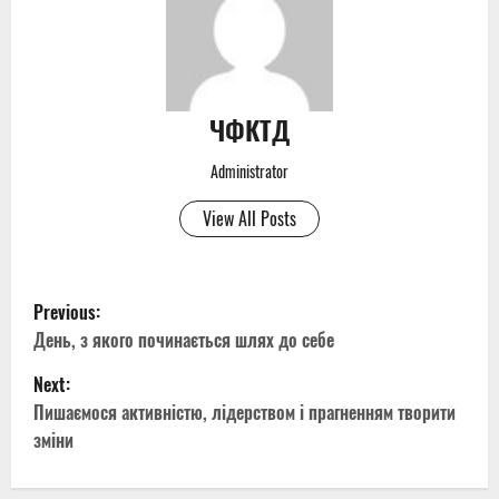
ЧФКТД
Administrator
View All Posts
P
Previous:
o
День, з якого починається шлях до себе
Next:
s
Пишаємося активністю, лідерством і прагненням творити
t
зміни
n