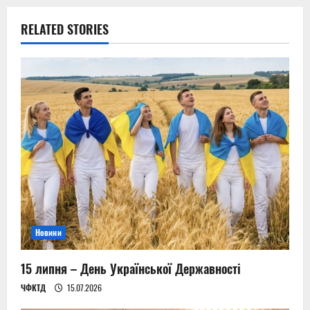
a
RELATED STORIES
v
i
g
a
t
i
o
Новини
n
15 липня – День Української Державності
ЧФКТД
15.07.2026