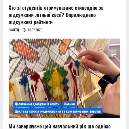
Хто зі студентів отримуватиме стипендію за
підсумками літньої сесії? Оприлюднено
підсумкові рейтинги
ЧФКТД
10.07.2026
Досягнення здобувачів освіти
Новини
Циклова комісія моделювання та конструювання виробів
Ми завершуємо цей навчальний рік ще однією