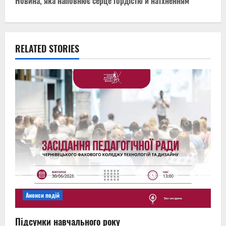
Новина, яка наповнює серце гордістю й натхненням
t
n
RELATED STORIES
a
v
i
g
a
t
i
Анонси подій
o
Підсумки навчального року