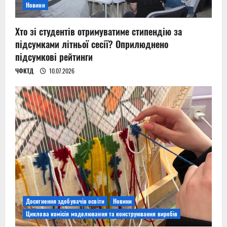
Новини
Хто зі студентів отримуватиме стипендію за
підсумками літньої сесії? Оприлюднено
підсумкові рейтинги
ЧФКТД
10.07.2026
Досягнення здобувачів освіти
Новини
Циклова комісія моделювання та конструювання виробів