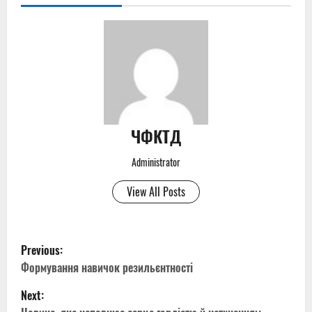
ЧФКТД
Administrator
View All Posts
P
Previous:
o
Формування навичок резильєнтності
Next:
s