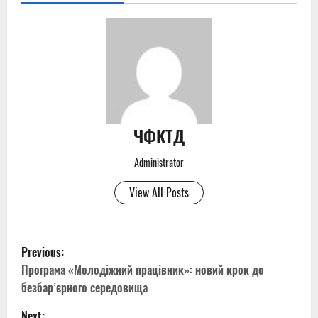
ЧФКТД
Administrator
View All Posts
P
Previous:
o
Програма «Молодіжний працівник»: новий крок до
безбар’єрного середовища
s
Next: