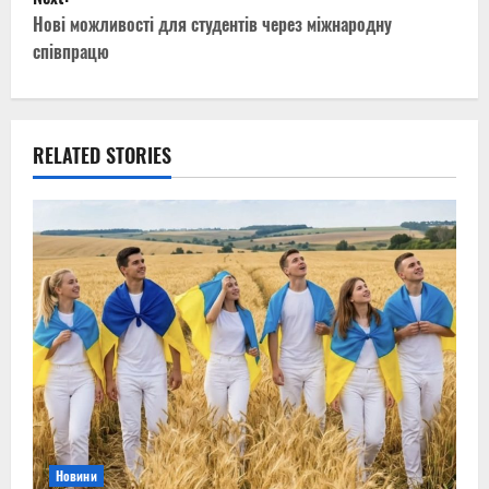
t
Нові можливості для студентів через міжнародну
співпрацю
n
a
v
RELATED STORIES
i
g
a
t
i
o
n
Новини