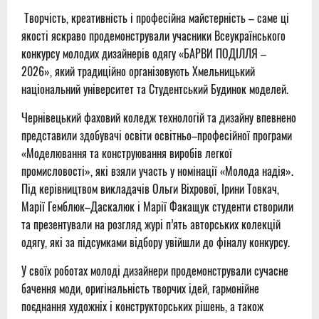
Творчість, креативність і професійна майстерність – саме ці
якості яскраво продемонстрували учасники Всеукраїнського
конкурсу молодих дизайнерів одягу «БАРВИ ПОДІЛЛЯ –
2026», який традиційно організовують Хмельницький
національний університет та Студентський Будинок моделей.
Чернівецький фаховий коледж технологій та дизайну впевнено
представили здобувачі освіти освітньо–професійної програми
«Моделювання та конструювання виробів легкої
промисловості», які взяли участь у номінації «Молода надія».
Під керівництвом викладачів Ольги Віхрової, Ірини Товкач,
Марії Гемблюк–Даскалюк і Марії Факащук студенти створили
та презентували на розгляд журі п’ять авторських колекцій
одягу, які за підсумками відбору увійшли до фіналу конкурсу.
У своїх роботах молоді дизайнери продемонстрували сучасне
бачення моди, оригінальність творчих ідей, гармонійне
поєднання художніх і конструкторських рішень, а також